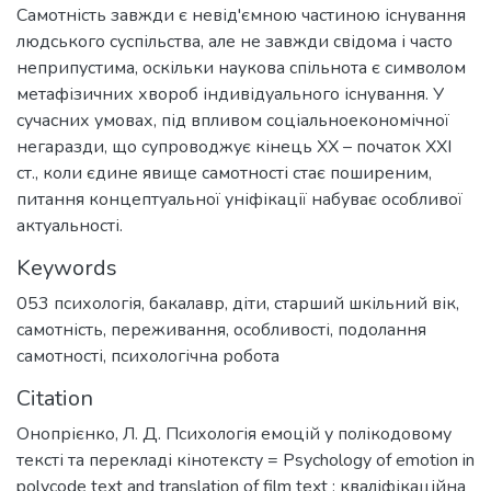
Самотність завжди є невід'ємною частиною існування
людського суспільства, але не завжди свідома і часто
неприпустима, оскільки наукова спільнота є символом
метафізичних хвороб індивідуального існування. У
сучасних умовах, під впливом соціальноекономічної
негаразди, що супроводжує кінець ХХ – початок ХХІ
ст., коли єдине явище самотності стає поширеним,
питання концептуальної уніфікації набуває особливої
актуальності.
Keywords
053 психологія
,
бакалавр
,
діти
,
старший шкільний вік
,
самотність
,
переживання
,
особливості
,
подолання
самотності
,
психологічна робота
Citation
Онопрієнко, Л. Д. Психологія емоцій у полікодовому
тексті та перекладі кінотексту = Psychology of emotion in
polycode text and translation of film text : кваліфікаційна