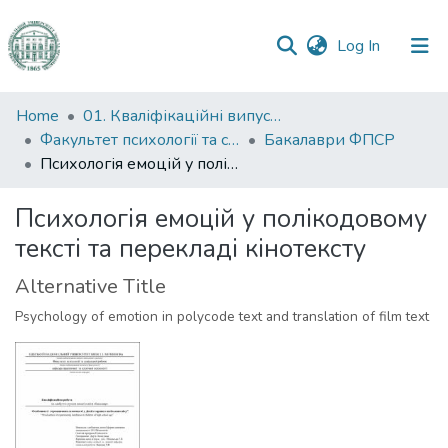
(current)
Log In
Communities
Home
01. Кваліфікаційні випускні роботи здобувачів вищої освіти
&
Факультет психології та соціальної роботи
Бакалаври ФПСР
Collections
Психологія емоцій у полікодовому тексті та перекладі кінотексту
All of DSpace
Психологія емоцій у полікодовому
тексті та перекладі кінотексту
Statistics
Alternative Title
Psychology of emotion in polycode text and translation of film text