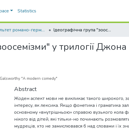
Space
Statistics
Факультет романо-германської філології
Ідеографічна група "зоосемізми" у трилогії Джона Голсуорсі "A Modern Comedy"
зоосемізми" у трилогії Джона
hn Galsworthy "A modern comedy"
Abstract
Жоден аспект мови не викликає такого широкого, 
інтересу, як лексика. Якщо фонетика і граматика за
основному «внутрішньою» справою вузького кола фа
нікого від дітей, які тільки-но починають розмовлят
мудреців, хто не замислювався б над словами і їх з