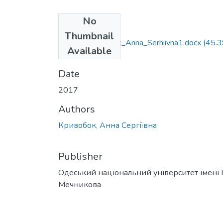
No
Files
Thumbnail
035.04_Kryvobok_Anna_Serhiivna1.docx
(45.3
Available
KB)
Date
2017
Authors
Кривобок, Анна Сергіївна
Publisher
Одеський національний університет імені І. 
Мечникова