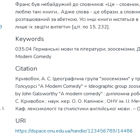
Франс був небайдужий до словників: «Це - словник, 
люблю такі книги... Адже слова - це образи, а словни
розташований за абеткою. Усі інші книги містяться в
9
лише їх звідти витягти» [ціт. по 15, 232].
Keywords
035.04 Германські мови та літератури
,
зоосемізми
,
Д
Modern Comedy
Citation
Кривобок, А. С. Ідеографічна група "зоосемізми" у т
Голсуорсі "A Modern Comedy" = Ideographic group zoosem
by John Galsworthy "A modern comedy" : дипломна робо
С. Кривобок ; наук. кер. О. О. Калінюк ; ОНУ ім. І.І. 
І.
Каф. лексикології та стилістики англійської мови . – О
URI
https://dspace.onu.edu.ua/handle/123456789/14486