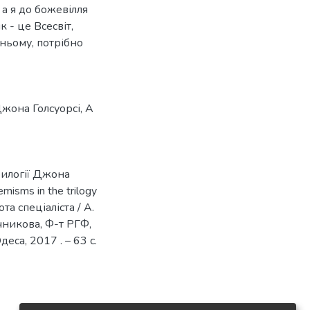
а я до божевілля
к - це Всесвіт,
 ньому, потрібно
жона Голсуорсі
,
A
рилогії Джона
isms in the trilogy
та спеціаліста / А.
Мечникова, Ф-т РГФ,
деса, 2017 . – 63 с.