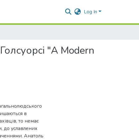
Log In
 Голсуорсі "A Modern
загальнолюдського
лишаються в
хівців, то немає
и, до уславлених
наченнями. Анатоль