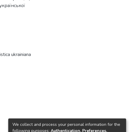
української
tica ukrainiana
We collect and process your personal information for the
following purposes:
Authentication, Preferences,