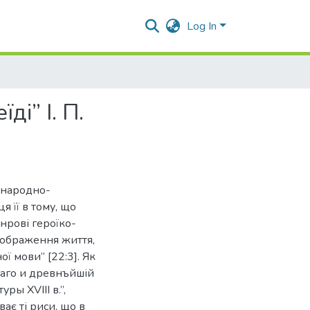
Log In
і” І. П.
і народно-
я її в тому, що
нрові героїко-
ідображення життя,
ої мови” [22:3]. Як
каго и древнъйшій
ры XVIII в.”,
ає ті риси, що в