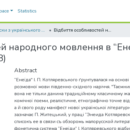
Space
Statistics
Записки з українського мовознавства
Відбиття особливостей народного мовлення в “Енеїді” І. П. Котляревського (1798)
й народного мовлення в “Енеїд
8)
Abstract
“Енеїда" І. П. Котляревського ґрунтувалася на основ
розмовної мови південно-східного наріччя. "Таємниц
вона не тільки данина традиційному класичному жа
комічної поеми, реалістичне, етнографічно точне в
а й свого роду маніфест нової української літературн
зазначає П. Житецький, у праці “Энеида Котляревс
списокъ ее в связи съ обзоромь малорусской литерату
фонетична система “Енеїди” І. Котляревського відбив