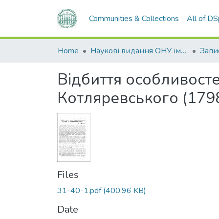
Communities & Collections
All of D
Home
Наукові видання ОНУ імені І. І. Мечникова
Відбиття особливосте
Котляревського (179
Files
31-40-1.pdf
(400.96 KB)
Date