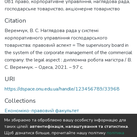
081 право
,
корпоративне управління
,
наглядова рада
,
господарське товариство
,
акціонерне товариство
Citation
Веремчук, В. С. Наглядова рада у системі
корпоративного управління господарського
товариства: правовий аспект = The supervisory board in
the system of the corporate management of the commercial
company: the legal aspect : дипломна робота магістра / В.
С. Веремчук. – Одеса, 2021. – 97 с.
URI
https://dspace.onu.edu.ua/handle/123456789/33968
Collections
Економіко-правовий факультет
Ми збираємо та обробляємо вашу особисту інформацію для
Full item page
таких цілей:
автентифікація, налаштування та статистика
.
Щоб дізнатися більше, прочитайте нашу політику
політика