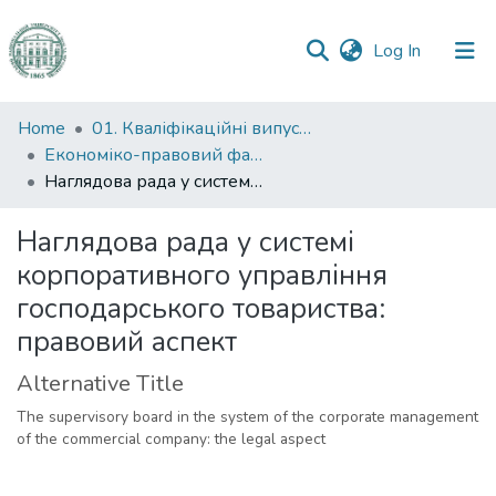
(current)
Log In
Communities
Home
01. Кваліфікаційні випускні роботи здобувачів вищої освіти
&
Економіко-правовий факультет
Collections
Наглядова рада у системі корпоративного управління господарського товариства: правовий аспект
All of DSpace
Наглядова рада у системі
корпоративного управління
Statistics
господарського товариства:
правовий аспект
Alternative Title
The supervisory board in the system of the corporate management
of the commercial company: the legal aspect