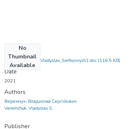
No
Files
Thumbnail
081_Veremchuk _Vladyslav_Serhiyovych1.doc
(116.5 KB)
Available
Date
2021
Authors
Веремчук, Владислав Сергійович
Veremchuk, Vladyslav S.
Publisher