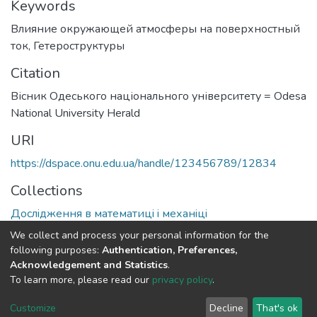
Keywords
Влияние окружающей атмосферы на поверхностный
ток
,
Гетероструктуры
Citation
Вісник Одеського національного університету = Odesa
National University Herald
URI
https://dspace.onu.edu.ua/handle/123456789/12834
Collections
Дослiдження в математицi i механiцi
We collect and process your personal information for the
Full item page
following purposes:
Authentication, Preferences,
Acknowledgement and Statistics
.
To learn more, please read our
privacy policy
.
DSpace software
copyright © 2009-2026
LYRASIS
Cookie
Privacy
End User
Send
Customize
Decline
That's ok