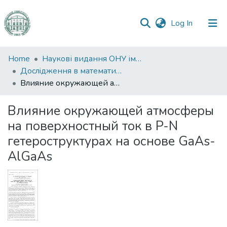
(current)
Log In
Communities
Home
Наукові видання ОНУ імені І. І. Мечникова
&
Дослiдження в математицi i механiцi
Collections
Влияние окружающей атмосферы на поверхностный ток в P-N гетероструктурах на основе GaAs-AlGaAs
All of DSpace
Влияние окружающей атмосферы
на поверхностный ток в P-N
Statistics
гетероструктурах на основе GaAs-
AlGaAs