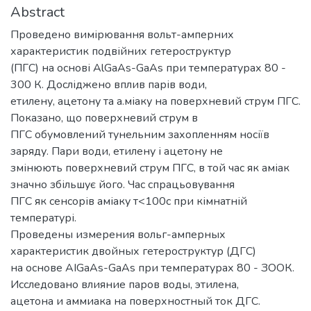
Abstract
Проведено вимірювання вольт-амперних
характеристик подвійних гетероструктур
(ПГС) на основі AlGaAs-GaAs при температурах 80 -
300 К. Досліджено вплив парів води,
етилену, ацетону та а.міаку на поверхневий струм ПГС.
Показано, що поверхневий струм в
ПГС обумовлений тунельним захопленням носіїв
заряду. Пари води, етилену і ацетону не
змінюють поверхневий струм ПГС, в той час як аміак
значно збільшує його. Час спрацьовування
ПГС як сенсорів аміаку т<100с при кімнатній
температурі.
Проведены измерения вольг-амперных
характеристик двойных гетероструктур (ДГС)
на основе AIGaAs-GaAs при температурах 80 - ЗООК.
Исследовано влияние паров воды, этилена,
ацетона и аммиака на поверхностный ток ДГС.