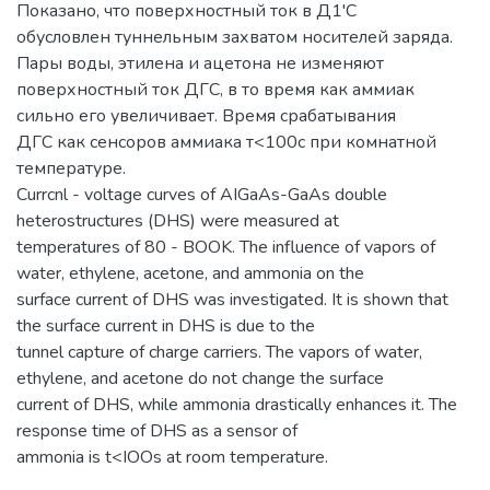
Показано, что поверхностный ток в Д1'С
обусловлен туннельным захватом носителей заряда.
Пары воды, этилена и ацетона не изменяют
поверхностный ток ДГС, в то время как аммиак
сильно его увеличивает. Время срабатывания
ДГС как сенсоров аммиака т<100с при комнатной
температуре.
Currcnl - voltage curves of AIGaAs-GaAs double
heterostructures (DHS) were measured at
temperatures of 80 - BOOK. The influence of vapors of
water, ethylene, acetone, and ammonia on the
surface current of DHS was investigated. It is shown that
the surface current in DHS is due to the
tunnel capture of charge carriers. The vapors of water,
ethylene, and acetone do not change the surface
current of DHS, while ammonia drastically enhances it. The
response time of DHS as a sensor of
ammonia is t<IOOs at room temperature.