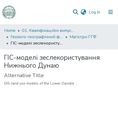
(current)
Log In
Communities
Home
01. Кваліфікаційні випускні роботи здобувачів вищої освіти
&
Геолого-географічний факультет
Магістри ГГФ
Collections
ГІС-моделі зеслекористування Нижнього Дунаю
All of DSpace
ГІС-моделі зеслекористування
Нижнього Дунаю
Statistics
Alternative Title
GIS-land use models of the Lower Danube