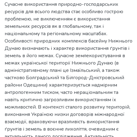
Сучасне використання природно-господарських
ресурсів для всього людства стає особливо гострою
проблемою, не виключенням є використання
земельних ресурсів як в глобальному, так і
національному та регіональному масштабах.
Особливості природних комплексів басейну Нижнього
Дунаю визначають і характер використання ґрунтів і
земель в його межах. Сучасне землекористування в
межах української території Нижнього Дунаю (в
адміністративному плані це Ізмаїльський, а також
частково Болградський та Білгород-Дністровський
райони Одещини) характеризується надмірним
антропогенним тиском, часто нераціональним та
навіть критично загрозливим використанням їх
можливостей. В контексті сталого розвитку територій,
виконання Україною низки договорів міжнародної
взаємодії, враховуючи вразливість використання
ґрунтів і земель в воєнне лихоліття, очевидним є
актуальність даного дослідження. Актуальність