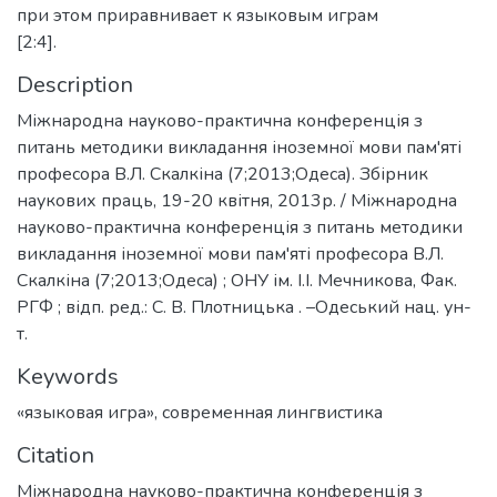
при этом приравнивает к языковым играм
[2:4].
Description
Міжнародна науково-практична конференція з
питань методики викладання іноземної мови пам'яті
професора В.Л. Скалкіна (7;2013;Одеса). Збірник
наукових праць, 19-20 квітня, 2013р. / Міжнародна
науково-практична конференція з питань методики
викладання іноземної мови пам'яті професора В.Л.
Скалкіна (7;2013;Одеса) ; ОНУ ім. І.І. Мечникова, Фак.
РГФ ; відп. ред.: С. В. Плотницька . –Одеський нац. ун-
т.
Keywords
«языковая игра»
,
современная лингвистика
Citation
Міжнародна науково-практична конференція з