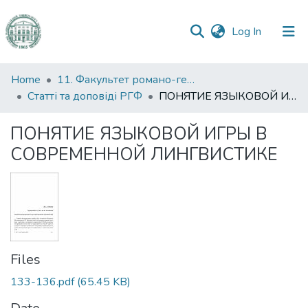
(current)
Log In
Communities
Home
11. Факультет романо-германської філології
&
Статті та доповіді РГФ
ПОНЯТИЕ ЯЗЫКОВОЙ ИГРЫ В СОВРЕМЕННОЙ ЛИНГВИСТИКЕ
Collections
ПОНЯТИЕ ЯЗЫКОВОЙ ИГРЫ В
All of DSpace
СОВРЕМЕННОЙ ЛИНГВИСТИКЕ
Statistics
Files
133-136.pdf
(65.45 KB)