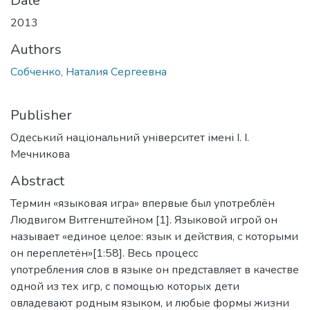
Date
2013
Authors
Собченко, Наталия Сергеевна
Publisher
Одеський національний університет імені І. І.
Мечникова
Abstract
Термин «языковая игра» впервые был употреблён
Людвигом Витгенштейном [1]. Языковой игрой он
называет «единое целое: язык и действия, с которыми
он переплетён»[1:58]. Весь процесс
употребления слов в языке он представляет в качестве
одной из тех игр, с помощью которых дети
овладевают родным языком, и любые формы жизни