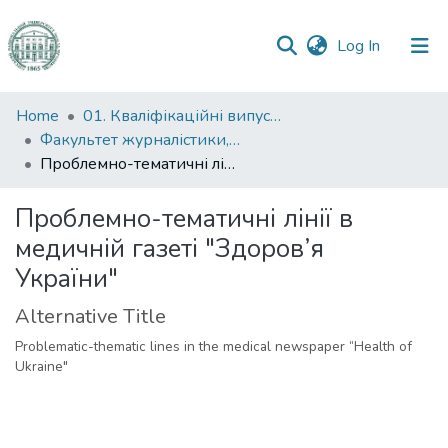
(current)
Log In
Communities
Home
01. Кваліфікаційні випускні роботи здобувачів вищої освіти
&
Факультет журналістики, реклами та видавничої справи
Collections
Проблемно-тематичні лінії в медичній газеті "Здоров’я України"
All of DSpace
Проблемно-тематичні лінії в
медичній газеті "Здоров’я
Statistics
України"
Alternative Title
Problematic-thematic lines in the medical newspaper “Health of
Ukraine"