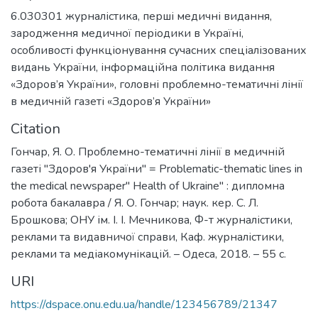
6.030301 журналістика
,
перші медичні видання
,
зародження медичної періодики в Україні
,
особливості функціонування сучасних спеціалізованих
видань України
,
інформаційна політика видання
«Здоров’я України»
,
головні проблемно-тематичні лінії
в медичній газеті «Здоров’я України»
Citation
Гончар, Я. О. Проблемно-тематичні лінії в медичній
газеті "Здоров'я України" = Problematic-thematic lines in
the medical newspaper" Health of Ukraine" : дипломна
робота бакалавра / Я. О. Гончар; наук. кер. С. Л.
Брошкова; ОНУ ім. І. І. Мечникова, Ф-т журналістики,
реклами та видавничої справи, Каф. журналістики,
реклами та медіакомунікацій. – Одеса, 2018. – 55 с.
URI
https://dspace.onu.edu.ua/handle/123456789/21347