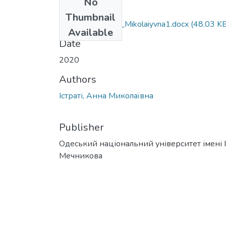
No
Files
Thumbnail
081_Istrati_Anna_Mikolaiyvna1.docx
(48.03 KB
Available
Date
2020
Authors
Істраті, Анна Миколаївна
Publisher
Одеський національний університет імені І. 
Мечникова