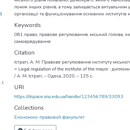
поміж інших рівнів, а тому залишається актуальним у
)
організації та функціонування основних інститутів м
Keywords
081 право
,
правове регулювання
,
міський голова
,
ін
самоврядування
Citation
Істраті, А. М. Правове регулювання інституту міськог
= Legal regulation of the institute of the mayor : дипло
/ А. М. Істраті. – Одеса, 2020. – 125 с.
І.
URI
https://dspace.onu.edu.ua/handle/123456789/33093
Collections
Економіко-правовий факультет