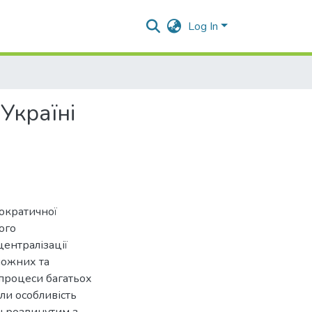
Log In
Україні
ократичної
ого
ентралізації
можних та
 процеси багатьох
или особливість
ьш розвинутим з-