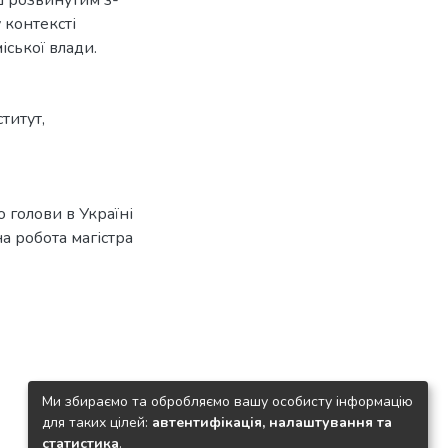
 контексті
іської влади.
ститут
,
о голови в Україні
мна робота магістра
Ми збираємо та обробляємо вашу особисту інформацію
для таких цілей:
автентифікація, налаштування та
статистика
.