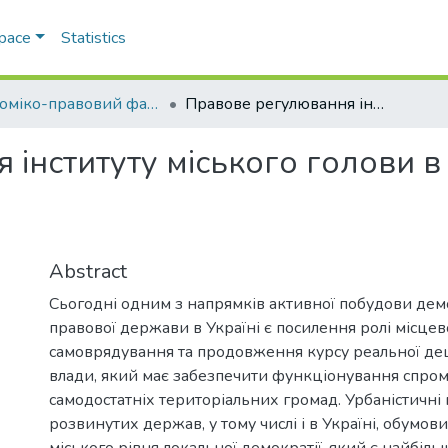
Space
Statistics
Економіко-правовий факультет
Правове регулювання інституту міського голови в Україні
інституту міського голови в 
Abstract
Сьогодні одним з напрямків активної побудови дем
правової держави в Україні є посилення ролі місцев
самоврядування та продовження курсу реальної дец
влади, який має забезпечити функціонування спро
самодостатніх територіальних громад. Урбаністичні
розвинутих держав, у тому числі і в Україні, обумов
міського рівня локальної демократії, який є найбіл