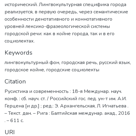
исторический. Лингвокультурная специфика города
реализуется, в первую очередь, через семантические
особенности денотативного и коннотативного
уровней лексико-фразеологической системы
городской речи: как в койне города, так и в его
социолектах.
Keywords
лингвокультурный фон
,
городская речь
,
русский язык
,
городское койне
,
городские социолекты
Citation
Русистика и современность : 18-я Междунар. науч.
конф. : сб. науч. ст. / Российский гос. пед. ун-т им. А.И.
Герцена [и др.] ; ред.: Э. Архангельская, Л. Игнатьева .
– Текст. дан. – Рига : Балтийская междунар. акад., 2016
. – 611 с.
URI