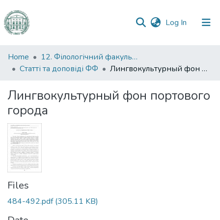
(current)
Log In
Communities
Home
12. Філологічний факультет
&
Статті та доповіді ФФ
Лингвокультурный фон портового города
Collections
Лингвокультурный фон портового
All of DSpace
города
Statistics
Files
484-492.pdf
(305.11 KB)