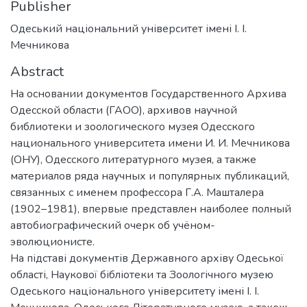
Publisher
Одеський національний університет імені І. І.
Мечникова
Abstract
На основании документов Государственного Архива
Одесской области (ГАОО), архивов научной
библиотеки и зоологического музея Одесского
национального университета имени И. И. Мечникова
(ОНУ), Одесского литературного музея, а также
материалов ряда научных и популярных публикаций,
связанных с именем профессора Г.А. Машталера
(1902–1981), впервые представлен наиболее полный
автобиографический очерк об учёном-
эволюционисте.
На підставі документів Державного архіву Одеської
області, Наукової бібліотеки та Зоологічного музею
Одеського національного університету імені І. І.