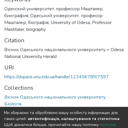
Одесский университет
,
профессор Машталер
,
биография
,
Одеський університет
,
професор
Машталер
,
біографія
,
University of Odesa
,
Professor
Mashtaler
,
biography
Citation
Вісник Одеського національного університету = Odesa
National University Herald
URI
https://dspace.onu.edu.ua/handle/123456789/7597
Collections
Вісник Одеського національного університету.
Біологія
Ми збираємо та обробляємо вашу особисту інформацію для
Full item page
таких цілей:
автентифікація, налаштування та статистика
.
Щоб дізнатися більше, прочитайте нашу політику
політика