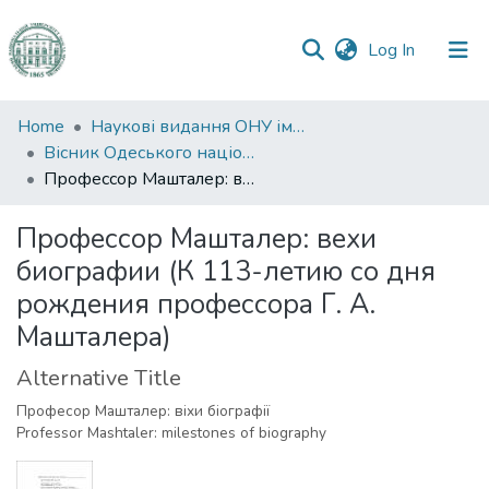
(current)
Log In
Communities
Home
Наукові видання ОНУ імені І. І. Мечникова
&
Вісник Одеського національного університету. Біологія
Collections
Профессор Машталер: вехи биографии (К 113-летию со дня рождения профессора Г. А. Машталера)
All of DSpace
Профессор Машталер: вехи
биографии (К 113-летию со дня
Statistics
рождения профессора Г. А.
Машталера)
Alternative Title
Професор Машталер: віхи біографії
Professor Mashtaler: milestones of biography