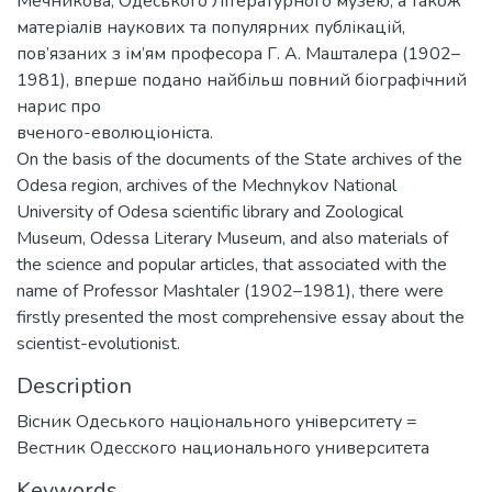
Мечникова, Одеського Літературного музею, а також
матеріалів наукових та популярних публікацій,
пов’язаних з ім’ям професора Г. А. Машталера (1902–
1981), вперше подано найбільш повний біографічний
нарис про
вченого-еволюціоніста.
On the basis of the documents of the State archives of the
Odesa region, archives of the Mechnykov National
University of Odesa scientific library and Zoological
Museum, Odessa Literary Museum, and also materials of
the science and popular articles, that associated with the
name of Professor Mashtaler (1902–1981), there were
firstly presented the most comprehensive essay about the
scientist-evolutionist.
Description
Вiсник Одеського нацiонального унiверситету =
Вестник Одесского национального университета
Keywords