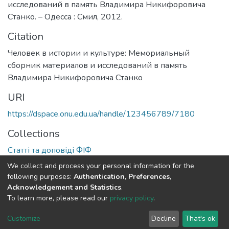
исследований в память Владимира Никифоровича
Станко. – Одесса : Смил, 2012.
Citation
Человек в истории и культуре: Мемориальный
сборник материалов и исследований в память
Владимира Никифоровича Станко
URI
https://dspace.onu.edu.ua/handle/123456789/7180
Collections
Статті та доповіді ФІФ
We collect and process your personal information for the
Full item page
following purposes:
Authentication, Preferences,
Acknowledgement and Statistics
.
To learn more, please read our
privacy policy
.
DSpace software
copyright © 2009-2026
LYRASIS
Cookie
Privacy
End User
Send
Customize
Decline
That's ok
settings
policy
Agreement
Feedback