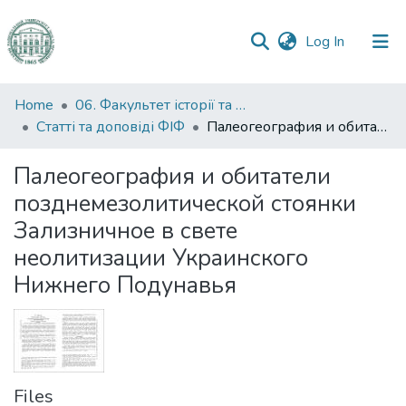
(current)
Log In
Communities
Home
06. Факультет історії та філософії
&
Статті та доповіді ФІФ
Палеогеография и обитатели позднемезолитической стоянки Зализничное в свете неолитизации Украинского Нижнего Подунавья
Collections
Палеогеография и обитатели
All of DSpace
позднемезолитической стоянки
Зализничное в свете
Statistics
неолитизации Украинского
Нижнего Подунавья
Files