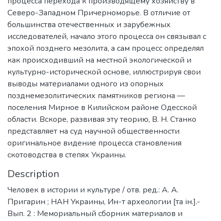
процесса перехода к производящему хозяйству в
Северо-Западном Причерноморье. В отличие от
большинства отечественных и зарубежных
исследователей, начало этого процесса он связывал с
эпохой позднего мезолита, а сам процесс определял
как происходивший на местной экологической и
культурно-исторической основе, иллюстрируя свои
выводы материалами одного из опорных
позднемезолитических памятников региона —
поселения Мирное в Килийском районе Одесской
области. Вскоре, развивая эту теорию, В. Н. Станко
представляет на суд научной общественности
оригинальное видение процесса становления
скотоводства в степях Украины.
Description
Человек в истории и культуре / отв. ред.: А. А.
Пригарин ; НАН Украины, Ин-т археологии [та ін.].-
Вып. 2 : Мемориальный сборник материалов и