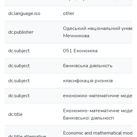
dc.language.iso
other
Одеський національний університ
dc.publisher
Мечникова
dc.subject
051 Економіка
dc.subject
банківська діяльність
dc.subject
класифікація ризиків
dc.subject
економіко-математичне модел
Економіко-математичне модел
dc.title
банківської діяльності
Economic and mathematical modeli
dc.title.alternative