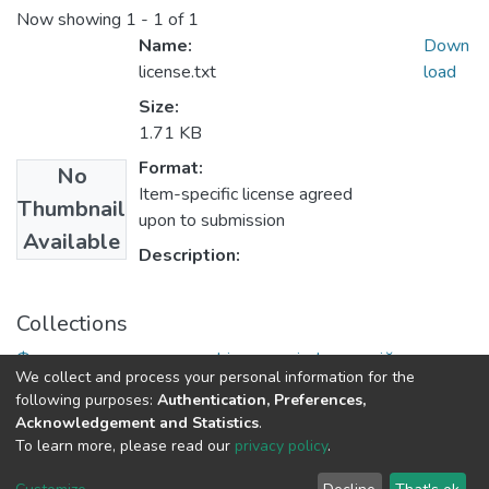
Now showing
1 - 1 of 1
Name:
Down
license.txt
load
Size:
1.71 KB
Format:
No
Item-specific license agreed
Thumbnail
upon to submission
Available
Description:
Collections
Факультет математики, фізики та інформаційних
We collect and process your personal information for the
технологій
following purposes:
Authentication, Preferences,
Acknowledgement and Statistics
.
To learn more, please read our
privacy policy
.
DSpace software
copyright © 2009-2026
LYRASIS
Cookie
Privacy
End User
Send