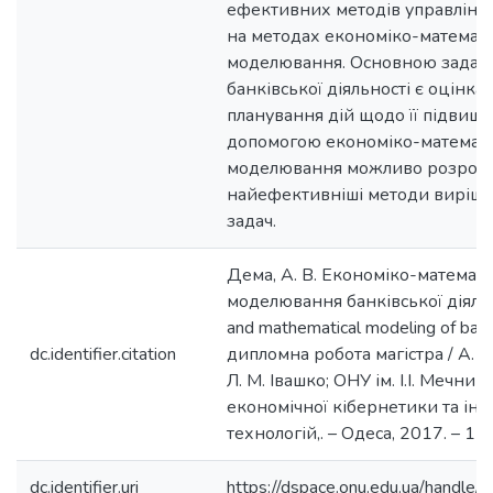
ефективних методів управління
на методах економіко-математ
моделювання. Основною зада
банківської діяльності є оцінка
планування дій щодо її підвище
допомогою економіко-математ
моделювання можливо розроб
найефективніші методи виріше
задач.
Дема, А. В. Економіко-математ
моделювання банківської діяльн
and mathematical modeling of banki
dc.identifier.citation
дипломна робота магістра / А. В.
Л. М. Івашко; ОНУ ім. І.І. Мечник
економічної кібернетики та і
технологій,. – Одеса, 2017. – 112
dc.identifier.uri
https://dspace.onu.edu.ua/hand