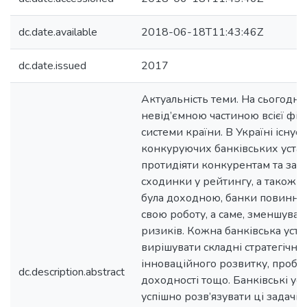
dc.date.available
2018-06-18T11:43:46Z
dc.date.issued
2017
Актуальність теми. На сьогодні
невід’ємною частиною всієї фі
системи країни. В Україні існує 
конкуруючих банківських устан
протидіяти конкурентам та зай
сходинки у рейтингу, а також що
була доходною, банки повинні
свою роботу, а саме, зменшуват
ризиків. Кожна банківська уст
вирішувати складні стратегічні 
інноваційного розвитку, пробл
dc.description.abstract
доходності тощо. Банківські ус
успішно розв’язувати ці задачі 