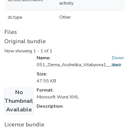
activity
dc.type
Other
Files
Original bundle
Now showing
1 - 1 of 1
Name:
Down
051_Dema_Anzhelika_Vitaliyivna1__.docx
load
Size:
47.55 KB
Format:
No
Microsoft Word XML
Thumbnail
Description:
Available
License bundle