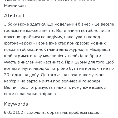
Мечникова
Abstract
З боку може здатися, що модельний бізнес - це веселе
і зовсім не важке заняття. Від дівчини потрібно лише
красиво пройтися по подіуму, попозувати перед
фотокамерою - і вона вже стає прикрасою модних
показів і обкладинок глянцевих журналів. Насправді,
щоб отримати таку можливість, необхідно брати
участь в численних кастингах. При цьому для того щоб
все встигнути, нерідко потрібно бути на ногах чи не по
20 годин на добу. До того ж, на початковому етапі
кар'єри не варто мріяти про величезні гонорари.
Великі гроші отримують тільки ті, кому вже вдалося
стати справжньою зіркою.
Keywords
6.030102 психологія
,
образ тіла
,
професія моделі
,