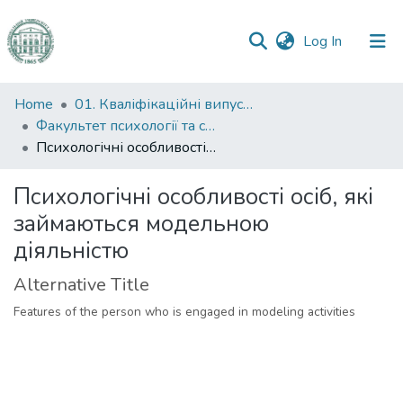
(current)
Log In
Communities
Home
01. Кваліфікаційні випускні роботи здобувачів вищої освіти
&
Факультет психології та соціальної роботи
Collections
Психологічні особливості осіб, які займаються модельною діяльністю
All of DSpace
Психологічні особливості осіб, які
займаються модельною
Statistics
діяльністю
Alternative Title
Features of the person who is engaged in modeling activities