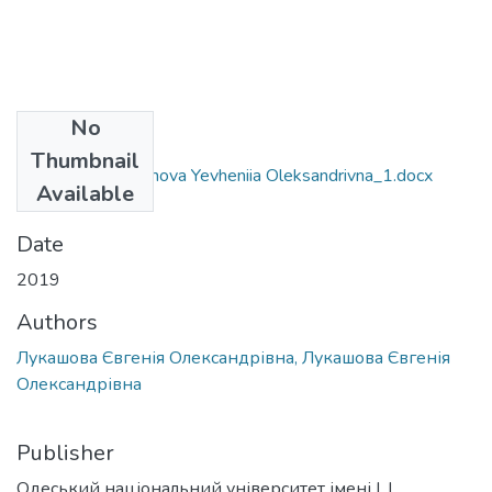
No
Files
Thumbnail
6.030102_Lukashova Yevheniia Oleksandrivna_1.docx
Available
(36.28 KB)
Date
2019
Authors
Лукашова Євгенія Олександрівна, Лукашова Євгенія
Олександрівна
Publisher
Одеський національний університет імені І. І.