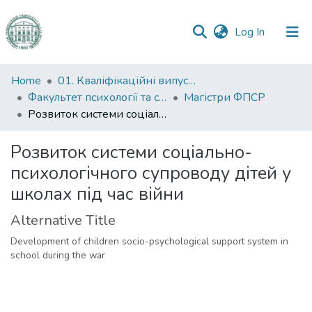
(current)
Log In
Communities
Home
01. Кваліфікаційні випускні роботи здобувачів вищої освіти
&
Факультет психології та соціальної роботи
Магістри ФПСР
Collections
Розвиток системи соціально-психологічного супроводу дітей у школах під час війни
All of DSpace
Розвиток системи соціально-
психологічного супроводу дітей у
Statistics
школах під час війни
Alternative Title
Development of children socio-psychological support system in
school during the war