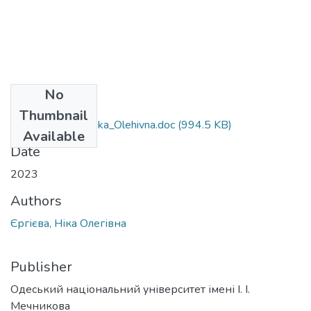
No
Files
Thumbnail
231_Yerhiyeva_Nika_Olehivna.doc
(994.5 KB)
Available
Date
2023
Authors
Єргієва, Ніка Олегівна
Publisher
Одеський національний університет імені І. І.
Мечникова