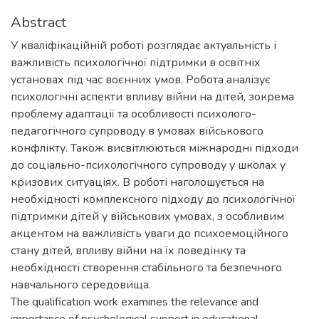
Abstract
У кваліфікаційній роботі розглядає актуальність і
важливість психологічної підтримки в освітніх
установах під час воєнних умов. Робота аналізує
психологічні аспекти впливу війни на дітей, зокрема
проблему адаптації та особливості психолого-
педагогічного супроводу в умовах військового
конфлікту. Також висвітлюються міжнародні підходи
до соціально-психологічного супроводу у школах у
кризових ситуаціях. В роботі наголошується на
необхідності комплексного підходу до психологічної
підтримки дітей у військових умовах, з особливим
акцентом на важливість уваги до психоемоційного
стану дітей, впливу війни на їх поведінку та
необхідності створення стабільного та безпечного
навчального середовища.
The qualification work examines the relevance and
importance of psychological support in educational