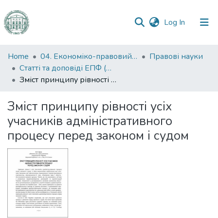
(current)
Log In
Communities
Home
04. Економіко-правовий факультет
Правові науки
&
Статті та доповіді ЕПФ (Правові науки)
Collections
Зміст принципу рівності усіх учасників адміністративного процесу перед законом і судом
All of DSpace
Зміст принципу рівності усіх
учасників адміністративного
Statistics
процесу перед законом і судом