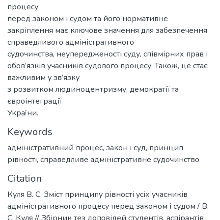
процесу
перед законом і судом та його нормативне
закріплення має ключове значення для забезпечення
справедливого адміністративного
судочинства, неупередженості суду, співмірних прав і
обов’язків учасників судового процесу. Також, це стає
важливим у зв’язку
з розвитком людиноцентризму, демократії та
євроінтеграції
України.
Keywords
адміністративний процес
,
закон і суд
,
принцип
рівності
,
справедливе адміністративне судочинство
Citation
Куля В. С. Зміст принципу рівності усіх учасників
адміністративного процесу перед законом і судом / В.
С. Куля // Збірник тез доповідей студентів, аспірантів