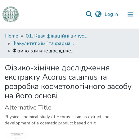
(current)
Log In
Communities
Home
01. Кваліфікаційні випускні роботи здобувачів вищої освіти
&
Факультет хімії та фармації
Collections
Фізико-хімічне дослідження екстракту Acorus calamus та розробка косметологічного засобу на його основі
All of DSpace
Фізико-хімічне дослідження
екстракту Acorus calamus та
Statistics
розробка косметологічного засобу
на його основі
Alternative Title
Physico-chemical study of Acorus calamus extract and
development of a cosmetic product based on it