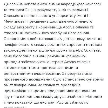
Дипломна робота виконана на кафедрі фармакології
та технології ліків факультету хімії та фармації
Одеського національного університету імені І.І.
Мечникова і присвячена дослідженню хімічного
складу екстракту з кореневища Acorus calamus та
створення косметичного засобу на його основі.
Основна мета роботи полягала у детальному вивченні
поліфенольного складу рослинної сировини методом
високоефективної рідинної хроматографії. Оскільки,
саме біологічно активні речовини фенольної
природи забезпечують екстракт Acorus calamus
антиоксидантними, протизапальними та
репаративними властивостями. За результатами
проведеного дослідження було встановлено сумарний
вміст поліфенольних сполук та проведена
ідентифікація окремих представників фенольних
груп, що входять до складу аїру звичайного. Методом
in vivo показано, що екстракт Acorus calamus по