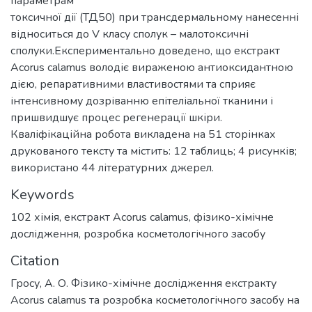
параметрам
токсичної дії (ТД50) при трансдермальному нанесенні
відноситься до V класу сполук – малотоксичні
сполуки.Експериментально доведено, що екстракт
Acorus calamus володіє вираженою антиоксидантною
дією, репаративними властивостями та сприяє
інтенсивному дозріванню епітеліальної тканини і
пришвидшує процес регенерації шкіри.
Кваліфікаційна робота викладена на 51 сторінках
друкованого тексту та містить: 12 таблиць; 4 рисунків;
використано 44 літературних джерел.
Keywords
102 хімія
,
екстракт Acorus calamus
,
фізико-хімічне
дослідження
,
розробка косметологічного засобу
Citation
Гросу, А. О. Фізико-хімічне дослідження екстракту
Acorus calamus та розробка косметологічного засобу на