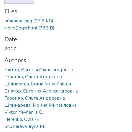
Files
обложка.png
(27.6 KB)
indexBegin.html
(732 B)
Date
2017
Authors
Віктор, Євгенія Олександрівна
Геренко, Ольга Андріївна
Шпінарева, Ірина Михайлівна
Виктор, Евгения Александровна
Геренко, Ольга Андреевна
Шпинарева, Ирина Михайловна
Viktor, Yevheniia O.
Herenko, Olha A.
Shpinareva, Iryna M.