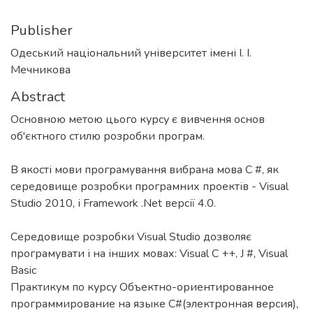
Publisher
Одеський національний університет імені І. І.
Мечникова
Abstract
Основною метою цього курсу є вивчення основ
об'єктного стилю розробки програм.
В якості мови програмування вибрана мова C #, як
середовище розробки програмних проектів - Visual
Studio 2010, і Framework .Net версії 4.0.
Середовище розробки Visual Studio дозволяє
програмувати і на інших мовах: Visual C ++, J #, Visual
Basic
Практикум по курсу Объектно-ориентированное
программирование на языке C#(электронная версия),