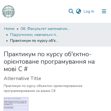
(current)
Log In
Communities
Home
08. Факультет математики, фізики та інформаційних технологій
&
Підручники, навчальні посібники та інші науково- та навчально-методичні праці ФМФІТ
Collections
Практикум по курсу об'єктно-орієнтоване програмування на мові C #
All of DSpace
Практикум по курсу об'єктно-
орієнтоване програмування на
Statistics
мові C #
Alternative Title
Практикум по курсу объектно-ориентированное
программирование на языке C#