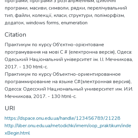
програми
,
програми з розгалуженням
,
циклічні
програми
,
масиви
,
символи
,
рядки
,
перелічувальний
тип
,
файли
,
колекції
,
класи
,
структури
,
поліморфізм
,
додаток
,
windows forms
,
enumeration
Citation
Практикум по курсу Об'єктно-орієнтоване
програмування на мові C # (електронна версія), Одеса:
Одеський Національний університет ім. І.І. Мечникова,
2017. - 130 html-с.
Практикум по курсу Объектно-ориентированное
программирование на языке C#(электронная версия),
Одесса: Одесский Национальный университет им. И.И.
Мечникова, 2017. - 130 html-с.
URI
https://dspace.onu.edu.ua/handle/123456789/21228
http://liber.onu.edu.ua/metodichki/imem/oop_praktikum/inde
xBegin.html