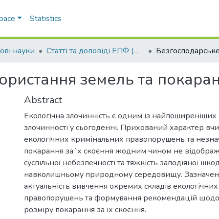
Space
Statistics
ові науки
Статті та доповіді ЕПФ (Правові науки)
ористання земель та покаран
Abstract
Екологічна злочинність є одним із найпоширеніших
злочинності у сьогоденні. Прихований характер вч
екологічних кримінальних правопорушень та незна
покарання за їх скоєння жодним чином не відобража
суспільної небезпечності та тяжкість заподіяної шко
навколишньому природному середовищу. Зазначен
актуальність вивчення окремих складів екологічни
правопорушень та формування рекомендацій щодо
розміру покарання за їх скоєння.