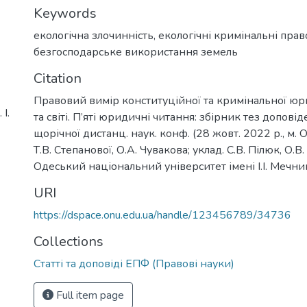
Keywords
екологічна злочинність
,
екологічні кримінальні пра
безгосподарське використання земель
Citation
Правовий вимір конституційної та кримінальної юри
І.
та світі. П’яті юридичні читання: збірник тез допові
щорічної дистанц. наук. конф. (28 жовт. 2022 р., м. Од
Т.В. Степанової, О.А. Чувакова; уклад. С.В. Пілюк, О.В
Одеський національний університет імені І.І. Мечни
URI
https://dspace.onu.edu.ua/handle/123456789/34736
Collections
Статті та доповіді ЕПФ (Правові науки)
Full item page