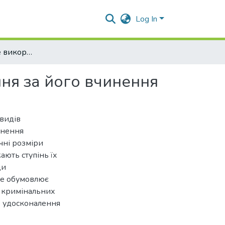
Log In
Безгосподарське використання земель та покарання за його вчинення
ня за його вчинення
 видів
инення
чні розміри
ють ступінь їх
ди
е обумовлює
х кримінальних
 удосконалення