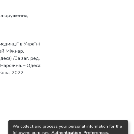
вопорушення
,
сдикції в Україні
дей Міжнар.
еса) /За заг. ред.
. Нарожна. – Одеса:
кова, 2022.
We collect and process your personal information for the
following purposes:
Authentication, Preferences,