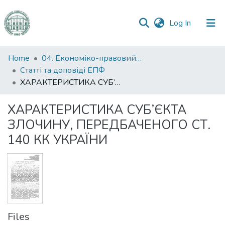
(current)
Log In
Communities
Home
04. Економіко-правовий факультет
&
Статті та доповіді ЕПФ
Collections
ХАРАКТЕРИСТИКА СУБ’ЄКТА ЗЛОЧИНУ, ПЕРЕДБАЧЕНОГО СТ. 140 КК УКРАЇНИ
All of DSpace
ХАРАКТЕРИСТИКА СУБ’ЄКТА
ЗЛОЧИНУ, ПЕРЕДБАЧЕНОГО СТ.
Statistics
140 КК УКРАЇНИ
Files