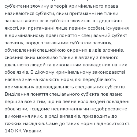
суб’єктами злочину в теорії кримінального права
називаються суб’єкти, яким притаманні не тільки
загальні якості всіх суб’єктів злочинів, а і додаткові
якості, які притаманні лише певним особам. Існування
в кримінальному праві поняття - спеціальний суб’єкт
злочину, поряд з загальним суб’єктом злочину,
обумовлений специфікою окремих видів злочинів,
скоєння яких можливо тільки в зв’язку з певного
діяльністю людей та виконанням покладених на них
обов’язків. В діючому кримінальному законодавстві
наявна значна кількість норм, які передбачають
кримінальну відповідальність спеціальних суб’єктів.
Виділення поняття спеціального суб’єкта пов’язано
перш за все з тим, що на певне коло людей покладені
обов’язки, і свідоме невиконання чи недобросовісне
виконання яких, в ряді випадків, призводить до
тяжких наслідків. Саме до таких норм і відноситься ст.
140 КК України.