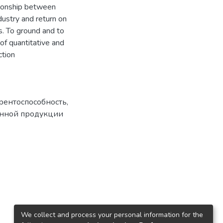
ationship between
dustry and return on
is. To ground and to
 of quantitative and
ction
рентоспособность
,
анной продукции
We collect and process your personal information for the