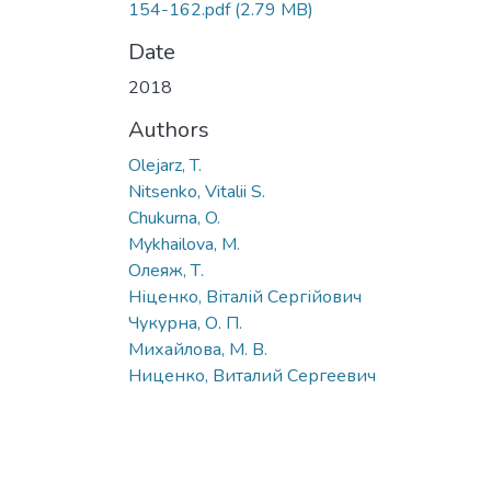
154-162.pdf
(2.79 MB)
Date
2018
Authors
Olejarz, T.
Nitsenko, Vitalii S.
Chukurna, O.
Mykhailova, M.
Олеяж, Т.
Ніценко, Віталій Сергійович
Чукурна, О. П.
Михайлова, М. В.
Ниценко, Виталий Сергеевич