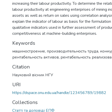
increasing their labour productivity. To determine the rel
labour productivity at engineering enterprises of mining in
assets as well as return on sales using correlation analys
explain the indicator of labour as basis for the formulation
qualitative indicators used in further assessment of produ
competitiveness at machine-building enterprises.
Keywords
машиностроение
,
производительность труда
,
конку
рентабельность активов
,
рентабельность реализов
Citation
Науковий вісник НГУ
URI
https://dspace.onu.edu.ua/handle/123456789/19882
Collections
Статті та доповіді ЕПФ