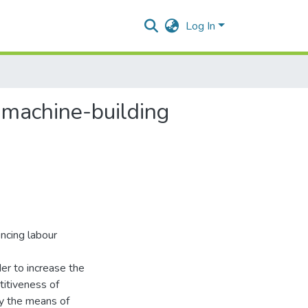
Log In
f machine-building
encing labour
der to increase the
itiveness of
by the means of