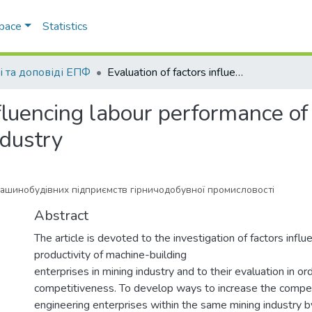
Space
Statistics
і та доповіді ЕПФ
Evaluation of factors influencing labour performance of machine-building enterprises in mining industry
nfluencing labour performance o
ndustry
машинобудівних підприємств гірничодобувної промисловості
Abstract
The article is devoted to the investigation of factors influ
productivity of machine-building
enterprises in mining industry and to their evaluation in or
competitiveness. To develop ways to increase the compet
engineering enterprises within the same mining industry 