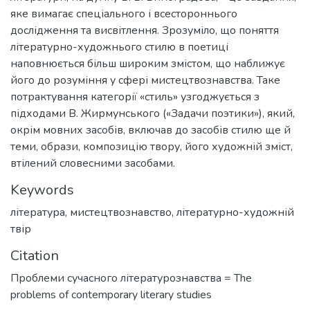
яке вимагає спеціального і всестороннього
дослідження та висвітлення. Зрозуміло, що поняття
літературно-художнього стилю в поетиці
наповнюється більш широким змістом, що наближує
його до розуміння у сфері мистецтвознавства. Таке
потрактування категорії «стиль» узгоджується з
підходами В. Жирмунського («Задачи поэтики»), який,
окрім мовних засобів, включав до засобів стилю ще й
теми, образи, композицію твору, його художній зміст,
втілений словесними засобами.
Keywords
література
,
мистецтвознавство
,
літературно-художній
твір
Citation
Проблеми сучасного літературознавства = The
problems of contemporary literary studies