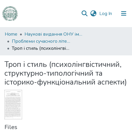
(current)
Log In
Communities
Home
Наукові видання ОНУ імені І. І. Мечникова
&
Проблеми сучасного літературознавства
Collections
Троп і стиль (психолінгвістичний, структурно-типологічний та історико-функціональний аспекти)
All of DSpace
Троп і стиль (психолінгвістичний,
структурно-типологічний та
Statistics
історико-функціональний аспекти)
Files