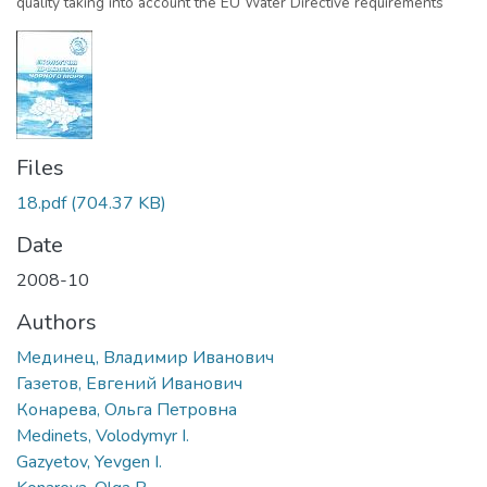
quality taking into account the EU Water Directive requirements
Files
18.pdf
(704.37 KB)
Date
2008-10
Authors
Мединец, Владимир Иванович
Газетов, Евгений Иванович
Конарева, Ольга Петровна
Medinets, Volodymyr I.
Gazyetov, Yevgen I.