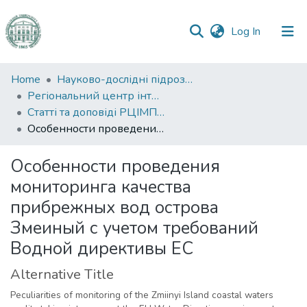
(current)
Log In
Communities
Home
Науково-дослідні підрозділи
&
Регіональний центр інтегрованого моніторингу природного середовища та екологічних досліджень
Collections
Статті та доповіді РЦІМПСЕД
Особенности проведения мониторинга качества прибрежных вод острова Змеиный с учетом требований Водной директивы ЕС
All of DSpace
Особенности проведения
Statistics
мониторинга качества
прибрежных вод острова
Змеиный с учетом требований
Водной директивы ЕС
Alternative Title
Peculiarities of monitoring of the Zmiinyi Island coastal waters