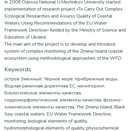
In 2008 Odessa National I.I.Mechnikov University started
implementation of research project «To Carry Out Complex
Ecological Researches and Assess Quality of Coastal
Waters Using Recommendations of the EU Water
Framework Directive» funded by the Ministry of Science and
Education of Ukraine.
The main aim of the project is to develop and introduce
system of complex monitoring of the Zmiinyi Island coastal
ecosystem using methodological approaches of the WFD.
Keywords
остров Змеиный
,
Чёрное море
,
прибрежные воды
,
Водная рамочная директива ЕС
,
мониторинг
,
биологические элементы качества
,
гидроморфологические элементы качества
,
физико-
химические элементы качества
,
The Zmiinyi Island
,
Black
Sea
,
coastal waters
,
EU Water Framework Directive
,
monitoring
,
biological elements of quality
,
hydromorphological elements of quality
,
physicochemical