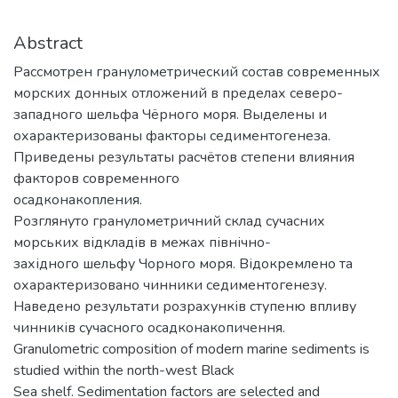
Abstract
Рассмотрен гранулометрический состав современных
морских донных отложений в пределах северо-
западного шельфа Чёрного моря. Выделены и
охарактеризованы факторы седиментогенеза.
Приведены результаты расчётов степени влияния
факторов современного
осадконакопления.
Розглянуто гранулометричний склад сучасних
морських відкладів в межах північно-
західного шельфу Чорного моря. Відокремлено та
охарактеризовано чинники седиментогенезу.
Наведено результати розрахунків ступеню впливу
чинників сучасного осадконакопичення.
Granulometric composition of modern marine sediments is
studied within the north-west Black
Sea shelf. Sedimentation factors are selected and