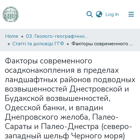
(current)
Log In
Communities
Home
03. Геолого-географічний факультет
&
Статті та доповіді ГГФ
Факторы современного осадконакопления в пределах ландшафтных районов подводных возвышенностей Днестровской и Будакской возвышенностей, Одесской банки, и впадин Днепровского желоба, Палео-Сараты и Палео-Днестра (северо-западный шельф Черного моря)
Collections
Факторы современного
All of DSpace
осадконакопления в пределах
ландшафтных районов подводных
Statistics
возвышенностей Днестровской и
Будакской возвышенностей,
Одесской банки, и впадин
Днепровского желоба, Палео-
Сараты и Палео-Днестра (северо-
западный шельф Черного моря)