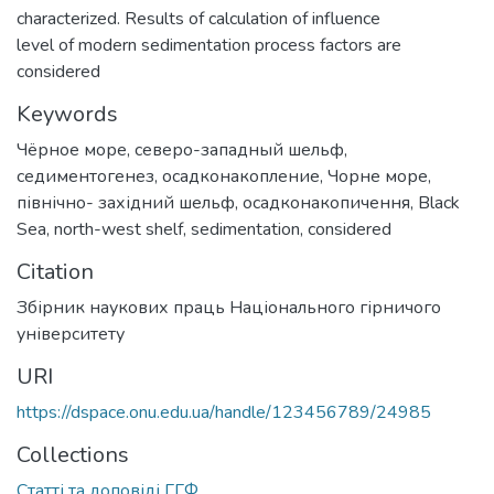
characterized. Results of calculation of influence
level of modern sedimentation process factors are
considered
Keywords
Чёрное море
,
северо-западный шельф
,
седиментогенез
,
осадконакопление
,
Чорне море
,
північно- західний шельф
,
осадконакопичення
,
Black
Sea
,
north-west shelf
,
sedimentation
,
considered
Citation
Збірник наукових праць Національного гірничого
університету
URI
https://dspace.onu.edu.ua/handle/123456789/24985
Collections
Статті та доповіді ГГФ