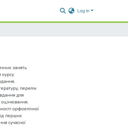
Log In
ичних занять
 курсу
вдання,
тературу, перелік
авдання для
и оцінювання.
чності орфоепічної
від перших
ння сучасної