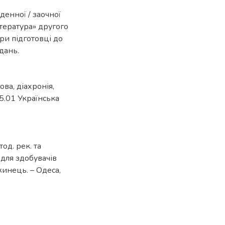
денної / заочної
ітература» другого
ри підготовці до
дань.
ова
,
діахронія
,
5.01 Українська
од. рек. та
 для здобувачів
ужинець. – Одеса,