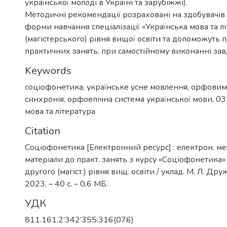
української молоді в Україні та зарубіжжі).
Методичні рекомендації розраховані на здобувачів 
форми навчання спеціалізації «Українська мова та л
(магістерського) рівня вищої освіти та допоможуть п
практичних занять, при самостійному виконанні зав
Keywords
соціофонетика
,
українське усне мовлення
,
орфовим
синхронія
,
орфоепічна система української мови
,
03
мова та література
Citation
Соціофонетика [Електронний ресурс] : електрон. мет
матеріали до практ. занять з курсу «Соціофонетика»
другого (магіст.) рівня вищ. освіти / уклад. М. Л. Др
2023. – 40 с. – 0,6 МБ.
УДК
811.161.2’342’355:316(076)