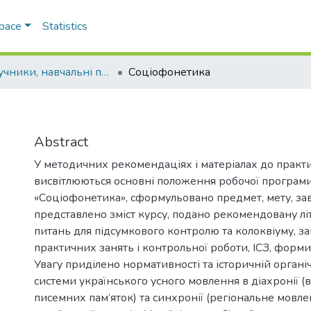
Space
Statistics
Підручники, навчальні посібники та інші науково- та навчально-методичні праці ФФ
Соціофонетика
Abstract
У методичних рекомендаціях і матеріалах до практ
висвітлюються основні положення робочої програми
«Соціофонетика», сформульовано предмет, мету, за
представлено зміст курсу, подано рекомендовану лі
питань для підсумкового контролю та колоквіуму, з
практичних занять і контрольної роботи, ІСЗ, форм
Увагу приділено нормативності та історичній органі
системи українського усного мовлення в діахронії (
писемних пам’яток) та синхронії (регіональне мовле