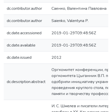
dc.contributor.author
Саенко, Валентина Павловна
dc.contributor.author
Saienko, Valentyna P.
dc.date.accessioned
2019-01-29T09:48:56Z
dc.date.available
2019-01-29T09:48:56Z
dc.date.issued
2012
Оргкомитет конференции, пре
оргкомитета Цыганник В.П. по
dc.description.abstract
одобрили инициативу украинс
проведения круглого стола, по
памяти и творчеству профессор
И. С. Шмелев и писатели литер