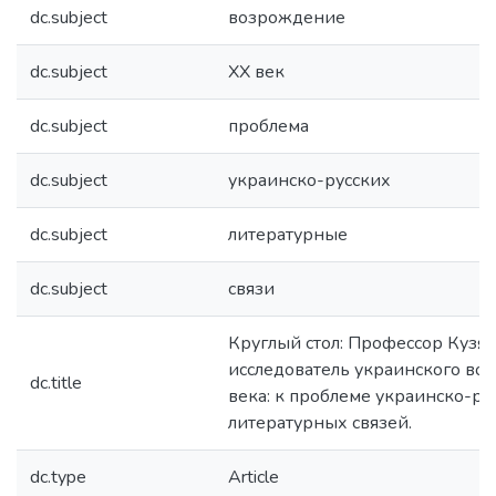
dc.subject
возрождение
dc.subject
XX век
dc.subject
проблема
dc.subject
украинско-русских
dc.subject
литературные
dc.subject
связи
Круглый стол: Профессор Кузяки
исследователь украинского во
dc.title
века: к проблеме украинско-ру
литературных связей.
dc.type
Article