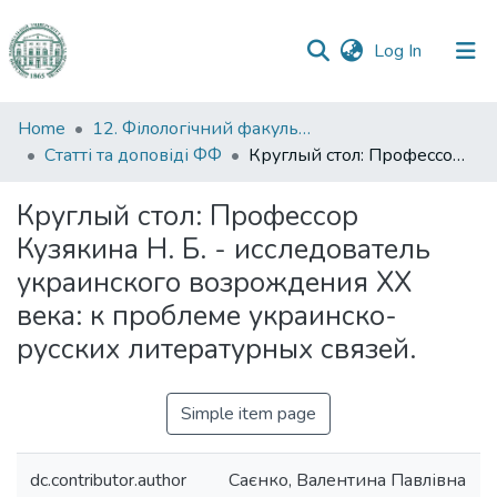
(current)
Log In
Communities
Home
12. Філологічний факультет
&
Статті та доповіді ФФ
Круглый стол: Профессор Кузякина Н. Б. - исследователь украинского возрождения XX века: к проблеме украинско-русских литературных связей.
Collections
Круглый стол: Профессор
All of DSpace
Кузякина Н. Б. - исследователь
украинского возрождения XX
Statistics
века: к проблеме украинско-
русских литературных связей.
Simple item page
dc.contributor.author
Саєнко, Валентина Павлівна