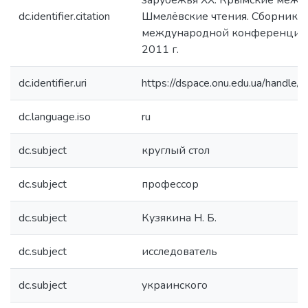
зарубежья XХ. Крымские меж
dc.identifier.citation
Шмелёвские чтения. Сборник н
международной конференции 
2011 г.
dc.identifier.uri
https://dspace.onu.edu.ua/hand
dc.language.iso
ru
dc.subject
круглый стол
dc.subject
профессор
dc.subject
Кузякина Н. Б.
dc.subject
исследователь
dc.subject
украинского