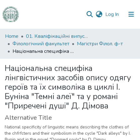
(current)
Log In
Communities
Home
01. Кваліфікаційні випускні роботи здобувачів вищої освіти
&
Філологічний факультет
Магістри Філол. ф-т
Collections
Національна специфіка лінгвістичних засобів опису одягу героїв та їх символіка в циклі І. Буніна "Темні алеї" та у романі "Приречені душі" Д. Дімова
All of DSpace
Національна специфіка
лінгвістичних засобів опису одягу
Statistics
героїв та їх символіка в циклі І.
Буніна "Темні алеї" та у романі
"Приречені душі" Д. Дімова
Alternative Title
National specificity of linguistic means describing the clothes of
the chfrfcters and their symbolism in the cycle "Dark alleys" by I.
Bunin and in the novel "Doomed souls" by D. Dimov