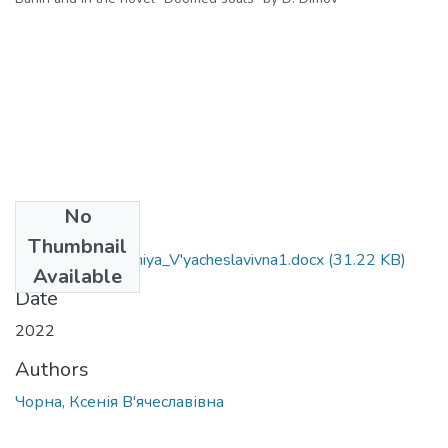
No
Files
Thumbnail
035_Chorna_Kseniya_V'yacheslavivna1.docx
(31.22 KB)
Available
Date
2022
Authors
Чорна, Ксенія В'ячеславівна