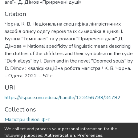
алеї»
,
Д. Дімов «Приречені душі»
Citation
Чорна, К. В. Національна специфіка лінгвістичних
засобів опису одягу героїв та їх символіка в циклі І.
Буніна "Темні алеї" та у романі "Приречені душі" Д.
Дімова = National specificity of linguistic means describing
the clothes of the chfrfcters and their symbolism in the cycle
"Dark alleys" by I. Bunin and in the novel "Doomed souls" by
D. Dimov : кваліфікаційна робота магістра / К. В. Чорна.
– Одеса, 2022. – 52 с.
URI
https://dspace.onu.edu.ua/handle/123456789/34792
Collections
Магістри Філол. ф-т
We collect and process your personal information for the
Full item page
following purposes:
Authentication, Preferences,