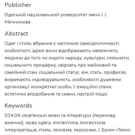
Publisher
Одеській національний університет імені І. І.
Мечникова
Abstract
Одяг і стиль вбрання є частиною самоідентичності
особистості, адже вони відображають належність
людини до того чи іншого народу, культури, спільноти,
соціального прошарку, свідчать про майновий та
сімейний стан, соціальний статус, вік, стать, професію,
виражають індивідуальність, особливості душевної
організації конкретної особи, її емоційні стани,
естетичні вподобання та смаки, настрій тощо.
Keywords
034.04 слов’янські мови та літератури (переклад
вкючно)
,
мова одягу
,
лінгвістика
,
лінгвістина
інтерпретація
,
стиль
,
лексема
,
персонаж
,
І. Бунін «Темні