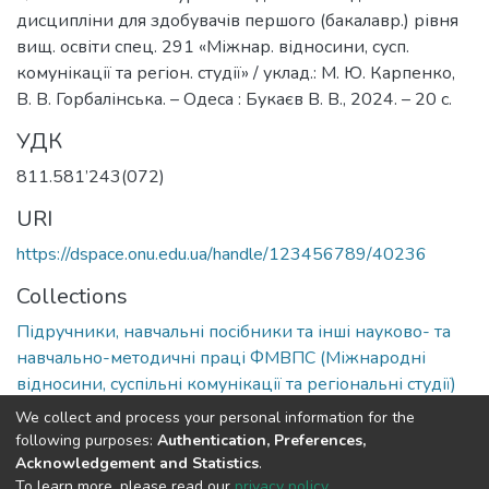
дисципліни для здобувачів першого (бакалавр.) рівня
вищ. освіти спец. 291 «Міжнар. відносини, сусп.
комунікації та регіон. студії» / уклад.: М. Ю. Карпенко,
В. В. Горбалінська. – Одеса : Букаєв В. В., 2024. – 20 с.
УДК
811.581’243(072)
URI
https://dspace.onu.edu.ua/handle/123456789/40236
Collections
Підручники, навчальні посібники та інші науково- та
навчально-методичні праці ФМВПС (Міжнародні
відносини, суспільні комунікації та регіональні студії)
We collect and process your personal information for the
Full item page
following purposes:
Authentication, Preferences,
Acknowledgement and Statistics
.
To learn more, please read our
privacy policy
.