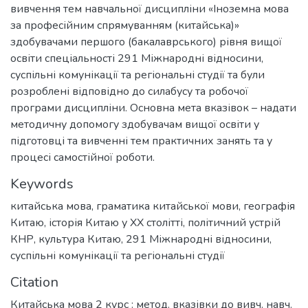
вивчення тем навчальної дисципліни «Іноземна мова
за професійним спрямуванням (китайська)»
здобувачами першого (бакалаврського) рівня вищої
освіти спеціальності 291 Міжнародні відносини,
суспільні комунікації та регіональні студії та були
розроблені відповідно до силабусу та робочої
програми дисципліни. Основна мета вказівок – надати
методичну допомогу здобувачам вищої освіти у
підготовці та вивченні тем практичних занять та у
процесі самостійної роботи.
Keywords
китайська мова
,
граматика китайської мови
,
географія
Китаю
,
історія Китаю у ХХ столітті
,
політичний устрій
КНР
,
культура Китаю
,
291 Міжнародні відносини,
суспільні комунікації та регіональні студії
Citation
Китайська мова 2 курс : метод. вказівки до вивч. навч.