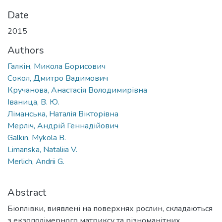
Date
2015
Authors
Галкін, Микола Борисович
Сокол, Дмитро Вадимович
Кручанова, Анастасія Володимирівна
Іваница, В. Ю.
Ліманська, Наталія Вікторівна
Мерліч, Андрій Геннадійович
Galkin, Mykola B.
Limanska, Nataliia V.
Merlich, Andrii G.
Abstract
Біоплівки, виявлені на поверхнях рослин, складаються
з екзополімерного матриксу та різноманітних