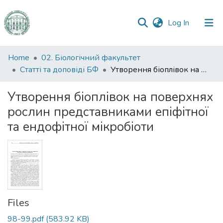
(current)
Log In
Communities
Home
02. Біологічний факультет
&
Статті та доповіді БФ
Утворення біоплівок на поверхнях рослин представниками епіфітної та ендофітної мікробіоти
Collections
Утворення біоплівок на поверхнях
All of DSpace
рослин представниками епіфітної
та ендофітної мікробіоти
Statistics
Files
98-99.pdf
(583.92 KB)