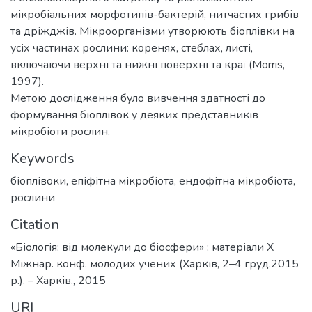
мікробіальних морфотипів-бактерій, нитчастих грибів
та дріжджів. Мікроорганізми утворюють біоплівки на
усіх частинах рослини: коренях, стеблах, листі,
включаючи верхні та нижні поверхні та краї (Morris,
1997).
Метою дослідження було вивчення здатності до
формування біоплівок у деяких представників
мікробіоти рослин.
Keywords
біоплівоки
,
епіфітна мікробіота
,
ендофітна мікробіота
,
рослини
Citation
«Біологія: від молекули до біосфери» : матеріали X
Міжнар. конф. молодих учених (Харків, 2–4 груд.2015
р.). – Харків., 2015
URI