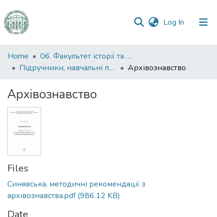
(current)
Log In
Communities
Home
06. Факультет історії та філософії
&
Підручники, навчальні посібники та інші науково- та навчально-методичні праці ФІФ
Архівознавство
Collections
Архівознавство
All of DSpace
Statistics
Files
Синявська, методичні рекомендації з
архівознавства.pdf
(986.12 KB)
Date