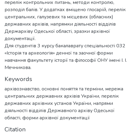
перелік контрольних питань, методи контролю,
розподіл балів. У додатках вміщено глосарій, перелік
центральних, галузевих та місцевих (обласних)
державних архівів, напрямки діяльності відділів
Держархіву Одеської області, зразки архівної
документації.
Для студентів 3 курсу бакалаврату спеціальності 032
«Історія та археологія» денної та заочної форми
навчання факультету історії та філософії ОНУ імені І. І.
Мечникова.
Keywords
архівознавство
,
основні поняття та терміни
,
мережа
центральних державних архівів України
,
перелік
державних архівних установ України
,
напрями
діяльності відділів Державного архіву Одеської
області
,
форми архівної документації
Citation