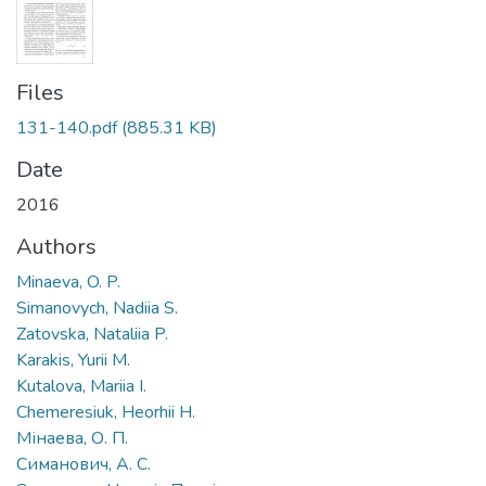
Files
131-140.pdf
(885.31 KB)
Date
2016
Authors
Minaeva, O. P.
Simanovych, Nadiia S.
Zatovska, Nataliia P.
Karakis, Yurii M.
Kutalova, Mariia I.
Chemeresiuk, Heorhii H.
Мінаева, О. П.
Симанович, А. С.