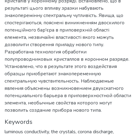
кристалів у коронному розряді. Встановлено, що в
результаті цього впливу зразки набувають
знакоперемінну спектральну чутливість. Явища, що
спостерігаються, пояснені виникненням двосхилого
потенційного бар'єра в приповерхній області
елемента, незвичайні властивості якого можуть
дозволити створення приладу нового типу.
Разработана технология обработки
полупроводниковых кристаллов в коронном разряде.
Установлено, что в результате этого воздействия
образцы приобретают знакопеременную
спектральную чувствительность. Наблюдаемые
явления объяснены возникновением двухскатного
потенциального барьера в приповерхностной области
элемента, необычные свойства которого могут
позволить создание прибора нового типа.
Keywords
luminous conductivity
,
the crystals
,
corona discharge
,