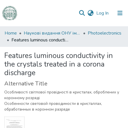
(current)
Log In
Communities
Home
Наукові видання ОНУ імені І. І. Мечникова
Photoelectronics
&
Features luminous conductivity in the crystals treated in a corona discharge
Collections
Features luminous conductivity in
All of DSpace
the crystals treated in a corona
discharge
Statistics
Alternative Title
Особливості світлової провідності в кристалах, оброблених у
коронному розряді
Особенности световой проводимости в кристаллах,
обработанных в коронном разряде