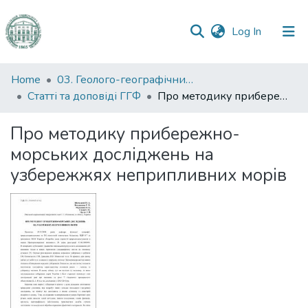
(current)
Log In
Communities
Home
03. Геолого-географічний факультет
&
Статті та доповіді ГГФ
Про методику прибережно-морських досліджень на узбережжях неприпливних морів
Collections
Про методику прибережно-
All of DSpace
морських досліджень на
узбережжях неприпливних морів
Statistics