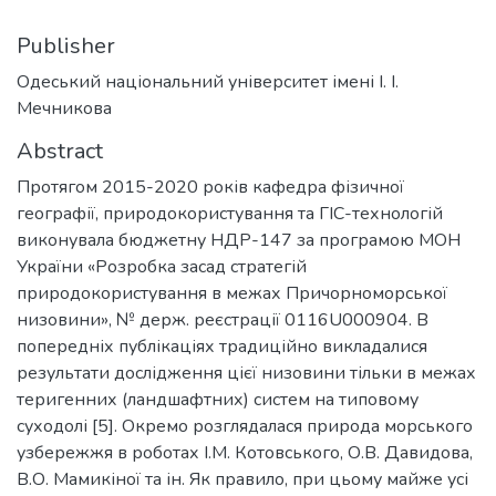
Publisher
Одеський національний університет імені І. І.
Мечникова
Abstract
Протягом 2015-2020 років кафедра фізичної
географії, природокористування та ГІС-технологій
виконувала бюджетну НДР-147 за програмою МОН
України «Розробка засад стратегій
природокористування в межах Причорноморської
низовини», № держ. реєстрації 0116U000904. В
попередніх публікаціях традиційно викладалися
результати дослідження цієї низовини тільки в межах
теригенних (ландшафтних) систем на типовому
суходолі [5]. Окремо розглядалася природа морського
узбережжя в роботах І.М. Котовського, О.В. Давидова,
В.О. Мамикіної та ін. Як правило, при цьому майже усі