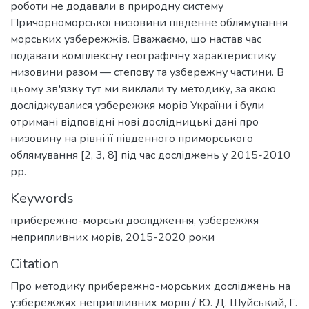
роботи не додавали в природну систему
Причорноморської низовини південне облямування
морських узбережжів. Вважаємо, що настав час
подавати комплексну географічну характеристику
низовини разом — степову та узбережну частини. В
цьому зв′язку тут ми виклали ту методику, за якою
досліджувалися узбережжя морів України і були
отримані відповідні нові дослідницькі дані про
низовину на рівні її південного приморського
облямування [2, 3, 8] під час досліджень у 2015-2010
рр.
Keywords
прибережно-морські дослідження
,
узбережжя
неприпливних морів
,
2015-2020 роки
Citation
Про методику прибережно-морських досліджень на
узбережжях неприпливних морів / Ю. Д. Шуйський, Г.