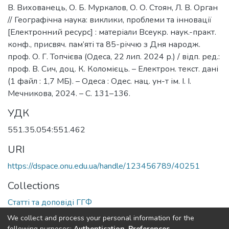
В. Вихованець, О. Б. Муркалов, О. О. Стоян, Л. В. Орган
// Географічна наука: виклики, проблеми та інновації
[Електронний ресурс] : матеріали Всеукр. наук.-практ.
конф., присвяч. пам’яті та 85-річчю з Дня народж.
проф. О. Г. Топчієва (Одеса, 22 лип. 2024 р.) / відп. ред.:
проф. В. Сич, доц. К. Коломієць. – Електрон. текст. дані
(1 файл : 1,7 МБ). – Одеса : Одес. нац. ун-т ім. І. І.
Мечникова, 2024. – С. 131–136.
УДК
551.35.054:551.462
URI
https://dspace.onu.edu.ua/handle/123456789/40251
Collections
Статті та доповіді ГГФ
We collect and process your personal information for the
Full item page
following purposes:
Authentication, Preferences,