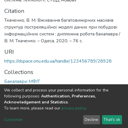
Citation
Ткаченко, В. М. Вживання багатовимірних масивів
структур постреляційної моделі даних при побудові
інформаційних систем : дипломна робота бакалавра /
В. М. Ткаченко. – Одеса, 2020. – 76 с.
URI
https://dspace.onu.edu.ua/handle/123456789/28928
Collections
Бакалаври МФІТ
We collect and process your personal information for the
Full item page
following purposes:
Authentication, Preferences,
Acknowledgement and Statistics
.
To learn more, please read our
privacy policy
.
DSpace software
copyright © 2009-2026
LYRASIS
Cookie
Privacy
End User
Send
Customize
Decline
That's ok
settings
policy
Agreement
Feedback