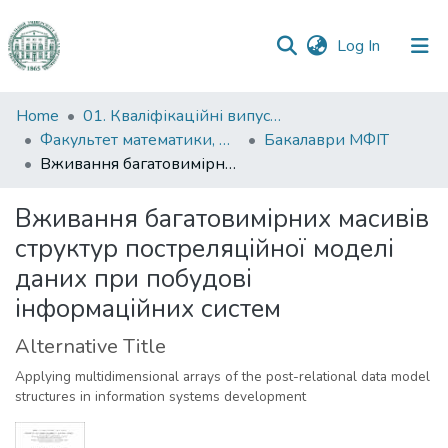
(current)
Log In
Communities
Home
01. Кваліфікаційні випускні роботи здобувачів вищої освіти
&
Факультет математики, фізики та інформаційних технологій
Бакалаври МФІТ
Collections
Вживання багатовимірних масивів структур постреляційної моделі даних при побудові інформаційних систем
All of DSpace
Вживання багатовимірних масивів
структур постреляційної моделі
Statistics
даних при побудові
інформаційних систем
Alternative Title
Applying multidimensional arrays of the post-relational data model
structures in information systems development