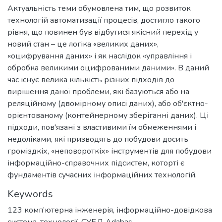
Актуальність теми обумовлена тим, що розвиток
технологій автоматизації процесів, достигло такого
рівня, що повинен був відбутися якісний перехід у
новий стан – це логіка «великих даних»,
«оцифрування даних» і як наслідок «управління і
обробка великими оцифрованими даними». В даний
час існує велика кількість різних підходів до
вирішення даної проблеми, які базуються або на
реляційному (двомірному описі даних), або об'єктно-
орієнтованому (контейнерному зберіганні даних). Ці
підходи, пов'язані з властивими їм обмеженнями і
недоліками, які призводять до побудови досить
громіздкіх, «неповороткіх» інструментів для побудови
інформаційно-справочних підсистем, которті є
фундаментів сучасних інформаційних технологій.
Keywords
123 комп’ютерна інженерія
,
інформаційно-довідкова
система
,
технології
,
СУБД Adabas