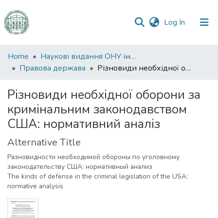
(current)
Log In
Communities
Home
Наукові видання ОНУ імені І. І. Мечникова
&
Правова держава
Різновиди необхідної оборони за кримінальним законодавством США: нормативний аналіз
Collections
Різновиди необхідної оборони за
All of DSpace
кримінальним законодавством
США: нормативний аналіз
Statistics
Alternative Title
Разновидности необходимой обороны по уголовному
законодательству США: нормативный анализ
The kinds of defense in the criminal legislation of the USA:
normative analysis