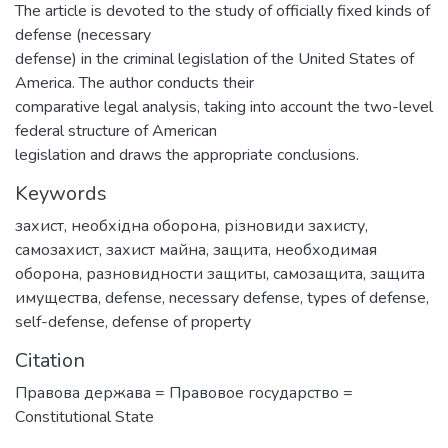
The article is devoted to the study of officially fixed kinds of
defense (necessary
defense) in the criminal legislation of the United States of
America. The author conducts their
comparative legal analysis, taking into account the two-level
federal structure of American
legislation and draws the appropriate conclusions.
Keywords
захист
,
необхідна оборона
,
різновиди захисту
,
самозахист
,
захист майна
,
защита
,
необходимая
оборона
,
разновидности защиты
,
самозащита
,
защита
имущества
,
defense
,
necessary defense
,
types of defense
,
self-defense
,
defense of property
Citation
Правова держава = Правовое государство =
Сonstitutional State