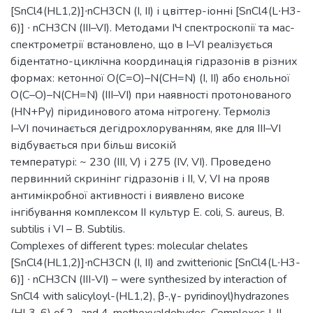
[SnCl4(HL1,2)]∙nCH3CN (I, II) і цвіттер-іонні [SnCl4(L∙H3-
6)] ∙ nCH3CN (III–VI). Методами ІЧ спектроскопії та мас-
спектрометрії встановлено, що в I–VI реалізується
бідентатно-циклічна координація гідразонів в різних
формах: кетонної О(С=О)–N(CH=N) (I, II) або єнольної
О(С–О)–N(CH=N) (III–VI) при наявності протонованого
(HN+Ру) піридинового атома нітрогену. Термоліз
I–VI починається дегідрохлоруванням, яке для III–VI
відбувається при більш високій
температурі: ~ 230 (III, V) і 275 (IV, VI). Проведено
первинний скринінг гідразонів і II, V, VI на прояв
антимікробної активності і виявлено високе
інгібування комплексом II культур E. coli, S. аureus, B.
subtilis і VI – B. Subtilis.
Complexes of different types: molecular chelates
[SnCl4(HL1,2)]∙nCH3CN (I, II) and zwitterionic [SnCl4(L∙H3-
6)] ∙ nCH3CN (III-VI) – were synthesized by interaction of
SnCl4 with salicyloyl-(HL1,2), β-,γ- pyridinoyl)hydrazones
(НL3-6) of 2- and 4-methoxyaldehydes. Complexes I, II,