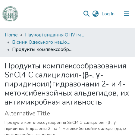
(current)
Log In
Communities
Home
Наукові видання ОНУ імені І. І. Мечникова
&
Вісник Одеського національного університету. Хімія
Collections
Продукты комплексообразования SnCl4 С салицилоил-(β-, γ-пиридиноил)гидразонами 2- и 4-метоксибензойных альдегидов, их антимикробная активность
All of DSpace
Продукты комплексообразования
SnCl4 С салицилоил-(β-, γ-
Statistics
пиридиноил)гидразонами 2- и 4-
метоксибензойных альдегидов, их
антимикробная активность
Alternative Title
Продукти комплексоутворення SnCl4 З саліцилоїл-(β-, γ-
піридиноїл)гідразонів 2- та 4-метоксибензойних альдегідів, їх
протимікробна активність