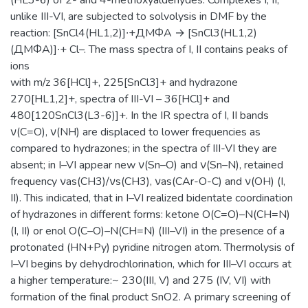
unlike III-VI, are subjected to solvolysis in DMF by the
reaction: [SnCl4(HL1,2)]∙+ДМФА → [SnCl3(HL1,2)
(ДМФА)]∙+ Cl–. The mass spectra of I, II contains peaks of
ions
with m/z 36[HCl]+, 225[SnCl3]+ and hydrazone
270[HL1,2]+, spectra of III-VI – 36[HCl]+ and
480[120SnCl3(L3-6)]+. In the IR spectra of I, II bands
ν(C=O), ν(NH) are displaced to lower frequencies as
compared to hydrazones; in the spectra of III-VI they are
absent; in I–VI appear new ν(Sn–О) and ν(Sn–N), retained
frequency νas(СН3)/νs(СН3), νas(CAr-O-C) and ν(ОH) (I,
II). This indicated, that in I–VI realized bidentate coordination
of hydrazones in different forms: ketone О(С=О)–N(CH=N)
(I, II) or enol О(С–О)–N(CH=N) (III–VI) in the presence of a
protonated (HN+Ру) pyridine nitrogen atom. Thermolysis of
I–VI begins by dehydrochlorination, which for III–VI occurs at
a higher temperature:~ 230(III, V) and 275 (IV, VI) with
formation of the final product SnO2. A primary screening of