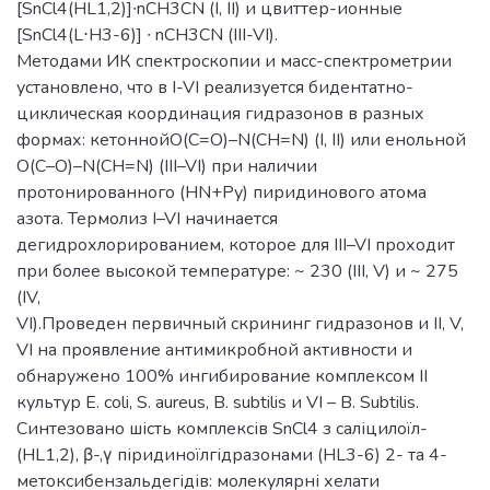
[SnCl4(HL1,2)]∙nCH3CN (I, II) и цвиттер-ионные
[SnCl4(L⋅H3-6)] ∙ nCH3CN (III-VI).
Методами ИК спектроскопии и масс-спектрометрии
установлено, что в I-VI реализуется бидентатно-
циклическая координация гидразонов в разных
формах: кетоннойО(С=О)–N(CH=N) (I, II) или енольной
О(С–О)–N(CH=N) (III–VI) при наличии
протонированного (HN+Ру) пиридинового атома
азота. Термолиз I–VI начинается
дегидрохлорированием, которое для III–VI проходит
при более высокой температуре: ~ 230 (III, V) и ~ 275
(IV,
VI).Проведен первичный скрининг гидразонов и II, V,
VI на проявление антимикробной активности и
обнаружено 100% ингибирование комплексом II
культур E. coli, S. аureus, B. subtilis и VI – B. Subtilis.
Синтезовано шість комплексів SnCl4 з саліцилоїл-
(HL1,2), β-,γ піридиноїлгідразонами (НL3-6) 2- та 4-
метоксибензальдегідів: молекулярні хелати