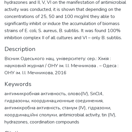
hydrazones and II, V, VI on the manifestation of antimicrobial
activity was conducted, it is shown that depending on the
concentrations of 25, 50 and 100 mcg/ml they able to
significantly inhibit or induce the accumulation of biomass
strains of E. coli, S. аureus, B. subtilis. It was found 100%
inhibition complex II of all cultures and VI – only B. subtilis.
Description
Вісник Одеського нац. університету: сер.: Хімія :
науковий журнал / ОНУ ім. І.І. Мечникова . – Одеса :
ОНУ ім. І.І. Мечникова, 2016
Keywords
антимикробная активность
,
олово(IV)
,
SnCl4
,
гидразоны
,
координационные соединения
,
антимікробна активність
,
станум (IV)
,
гідразони
,
координаційні сполуки
,
antimicrobial activity
,
tin (IV)
,
hydrazones
,
coordination compounds