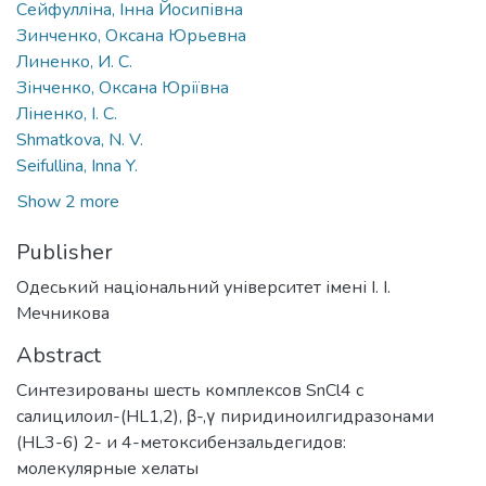
Сейфулліна, Інна Йосипівна
Зинченко, Оксана Юрьевна
Линенко, И. С.
Зінченко, Оксана Юріївна
Ліненко, І. С.
Shmatkova, N. V.
Seifullina, Inna Y.
Show 2 more
Publisher
Одеський національний університет імені І. І.
Мечникова
Abstract
Синтезированы шесть комплексов SnCl4 с
салицилоил-(HL1,2), β-,γ пиридиноилгидразонами
(НL3-6) 2- и 4-метоксибензальдегидов:
молекулярные хелаты