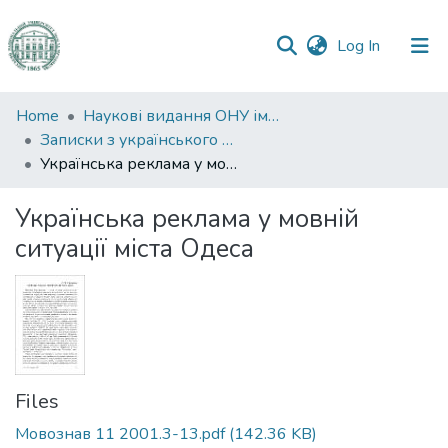
(current)
Log In
Communities
Home
Наукові видання ОНУ імені І. І. Мечникова
&
Записки з українського мовознавства
Collections
Українська реклама у мовній ситуації міста Одеса
All of DSpace
Українська реклама у мовній
ситуації міста Одеса
Statistics
Files
Мовознав 11 2001.3-13.pdf
(142.36 KB)