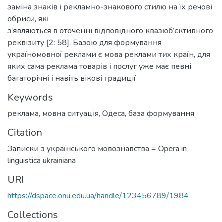
заміна знаків і рекламно-знакового стилю на їх речові
обриси, які
з’являються в оточенні відповідного квазіоб’єктивного
реквізиту [2: 58]. Базою для формування
україномовної реклами є мова реклами тих країн, для
яких сама реклама товарів і послуг уже має певні
багаторічні і навіть вікові традиції
Keywords
реклама
,
мовна ситуація
,
Одеса
,
база формування
Citation
Записки з українського мовознавства = Opera in
linguistica ukrainiana
URI
https://dspace.onu.edu.ua/handle/123456789/1984
Collections