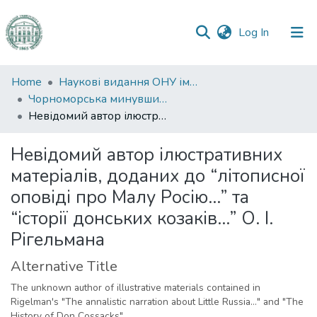
(current)
Log In
Communities
Home
Наукові видання ОНУ імені І. І. Мечникова
&
Чорноморська минувшина
Collections
Невідомий автор ілюстративних матеріалів, доданих до “літописної оповіді про Малу Росію…” та “історії донських козаків…” О. І. Рігельмана
All of DSpace
Невідомий автор ілюстративних
матеріалів, доданих до “літописної
Statistics
оповіді про Малу Росію…” та
“історії донських козаків…” О. І.
Рігельмана
Alternative Title
The unknown author of illustrative materials contained in
Rigelman's "The annalistic narration about Little Russia…" and "The
History of Don Cossacks"