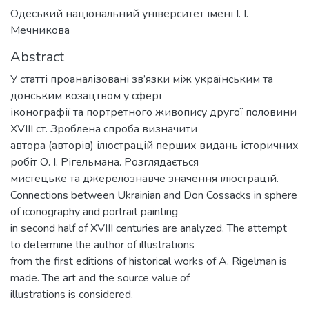
Одеський національний університет імені І. І.
Мечникова
Abstract
У статті проаналізовані зв’язки між українським та
донським козацтвом у сфері
іконографії та портретного живопису другої половини
XVIII ст. Зроблена спроба визначити
автора (авторів) ілюстрацій перших видань історичних
робіт О. І. Рігельмана. Розглядається
мистецьке та джерелознавче значення ілюстрацій.
Connections between Ukrainian and Don Cossacks in sphere
of iconography and portrait painting
in second half of XVIII centuries are analyzed. The attempt
to determine the author of illustrations
from the first editions of historical works of A. Rigelman is
made. The art and the source value of
illustrations is considered.