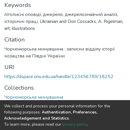
Keywords
літописні оповіді
,
джерело
,
джерелознавчий аналіз
,
історичні праці
,
Ukrainian and Don Cossacks
,
A. Rigelman
,
art
,
illustrations
Citation
Чорноморська минувшина : записки відділу історії
козацтва на Півдні України
URI
https://dspace.onu.edu.ua/handle/123456789/18252
Collections
Чорноморська минувшина
We collect and process your personal information for the
Full item page
following purposes:
Authentication, Preferences,
Acknowledgement and Statistics
.
To learn more, please read our
privacy policy
.
DSpace software
copyright © 2009-2026
LYRASIS