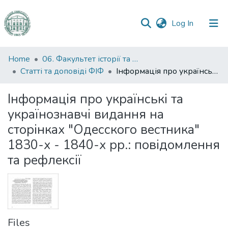
(current)
Log In
Communities
Home
06. Факультет історії та філософії
&
Статті та доповіді ФІФ
Інформація про українські та українознавчі видання на сторінках "Одесского вестника" 1830-х - 1840-х рр.: повідомлення та рефлексії
Collections
Інформація про українські та
All of DSpace
українознавчі видання на
сторінках "Одесского вестника"
Statistics
1830-х - 1840-х рр.: повідомлення
та рефлексії
Files