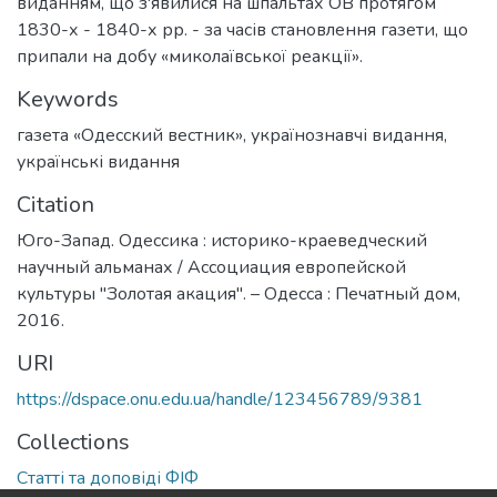
виданням, що з'явилися на шпальтах ОВ протягом
1830-х - 1840-х рр. - за часів становлення газети, що
припали на добу «миколаївської реакції».
Keywords
газета «Одесский вестник»
,
українознавчі видання
,
українські видання
Citation
Юго-Запад. Одессика : историко-краеведческий
научный альманах / Ассоциация европейской
культуры "Золотая акация". – Одесса : Печатный дом,
2016.
URI
https://dspace.onu.edu.ua/handle/123456789/9381
Collections
Статті та доповіді ФІФ