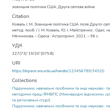
зовнішня політика США
,
Друга світова війна
Citation
Коваль І. М. Зовнішня політика США після Другої світо
метод. посіб. / І. М. Коваль, Ю. І. Майстренко ; Одес. нац.
Мечникова. – Одеса : Астропринт, 2021. – 96 с.
УДК
327(73)“19/20”(075.8)
URI
https://dspace.onu.edu.ua/handle/123456789/34520
Collections
Підручники, навчальні посібники та інші науково- т
методичні праці ФМВПС (Міжнародні відносини, сусп
та регіональні студії)
Підручники, навчальні посібники та інші науково- т