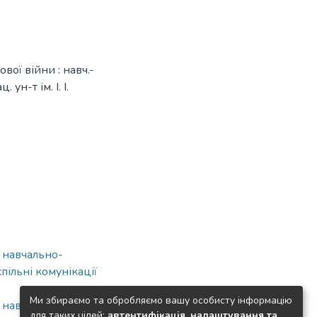
вої війни : навч.-
 ун-т ім. І. І.
а навчально-
ільні комунікації
Ми збираємо та обробляємо вашу особисту інформацію
а навчально-
для таких цілей:
автентифікація, налаштування та