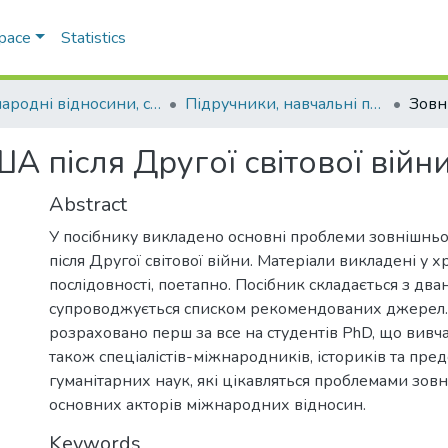
Space
Statistics
Міжнародні відносини, суспільні комунікації та регіональні студії
Підручники, навчальні посібники та інші науково- та навчально-методичні праці ФМВПС (Міжнародні відносини, суспільні комунікації та регіональні студії)
А після Другої світової війн
Abstract
У посібнику викладено основні проблеми зовнішнь
після Другої світової війни. Матеріали викладені у х
послідовності, поетапно. Посібник складається з два
супроводжується списком рекомендованих джерел.
розраховано перш за все на студентів PhD, що вивча
також спеціалістів-міжнародників, істориків та пре
гуманітарних наук, які цікавляться проблемами зовн
основних акторів міжнародних відносин.
Keywords