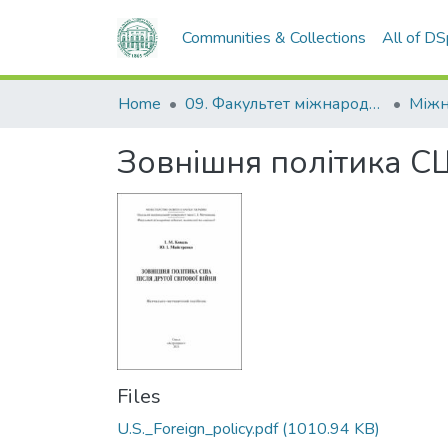
Communities & Collections
All of D
Home
09. Факультет міжнародних відносин, політології та соціології
Зовнішня політика СШ
Files
U.S._Foreign_policy.pdf
(1010.94 KB)