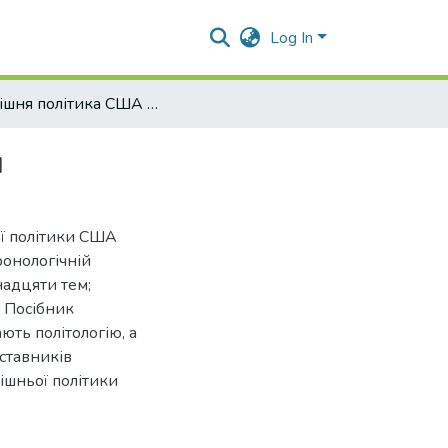
Log In
Зовнішня політика США після Другої світової війни
и
ої політики США
ронологічній
надцяти тем;
 Посібник
ють політологію, а
дставників
ішньої політики