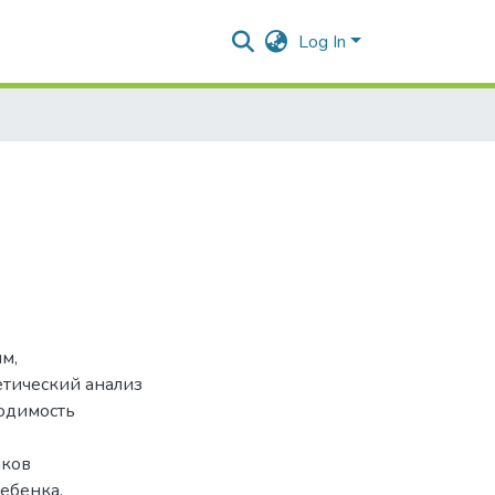
Log In
м,
етический анализ
ходимость
ыков
ебенка.