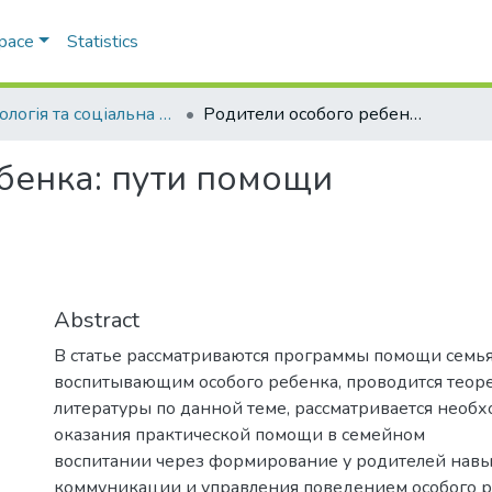
Space
Statistics
Психологія та соціальна робота
Родители особого ребенка: пути помощи
бенка: пути помощи
Abstract
В статье рассматриваются программы помощи семья
воспитывающим особого ребенка, проводится теор
литературы по данной теме, рассматривается необ
оказания практической помощи в семейном
воспитании через формирование у родителей нав
коммуникации и управления поведением особого р