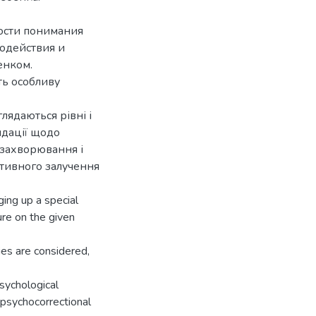
ости понимания
одействия и
енком.
ть особливу
лядаються рівні і
ндації щодо
 захворювання і
тивного залучення
ging up a special
ture on the given
ies are considered,
sychological
 psychocorrectional