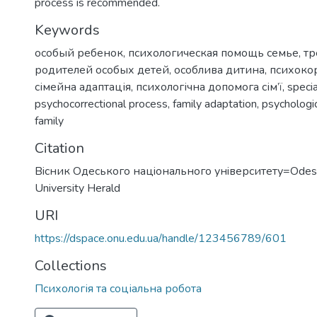
process is recommended.
Keywords
особый ребенок
,
психологическая помощь семье
,
тр
родителей особых детей
,
особлива дитина
,
психоко
сімейна адаптація
,
психологічна допомога сім’ї
,
specia
psychocorrectional process
,
family adaptation
,
psychologic
family
Citation
Вiсник Одеського нацiонального унiверситету=Odess
University Herald
URI
https://dspace.onu.edu.ua/handle/123456789/601
Collections
Психологія та соціальна робота