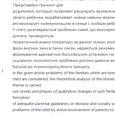
Представлен тренинг для
родителей, который позволяет расширить возможн
своего ребенка, вырабатывает новые навыки взаим
активизирует коммуникацию в семье с особым реб
У статті розглядаються проблеми сімей, що виховую
дитину, проводиться
теоретичний аналіз літератури за даною темою, розг
фази якісних змін в таких сім’ях, надаються рекоме
формування адекватних батьківських установок на
соціально-психологічні проблеми дитини шляхом ак
батьків до психокорекційного процесу.
І.
In the given article problems of the families which are brin
child are considered, the theoretical analysis of the litera
theme is carried
out, levels and phases of qualitative changes in such famil
formation
of adequate parental guidelines on disease and socially-p
problems of the child by active involvement of parents to