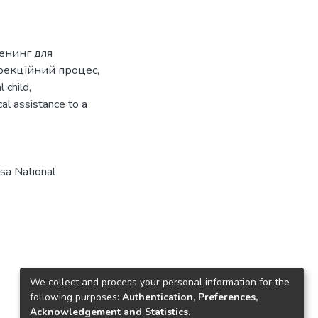
енинг для
рекційний процес
,
l child
,
al assistance to a
a National
We collect and process your personal information for the
following purposes:
Authentication, Preferences,
Acknowledgement and Statistics
.