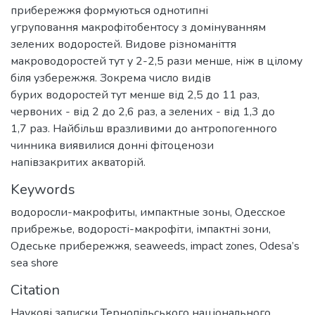
прибережжя формуються однотипні
угруповання макрофітобентосу з домінуванням
зелених водоростей. Видове різноманіття
макроводоростей тут у 2-2,5 рази менше, ніж в цілому
біля узбережжя. Зокрема число видів
бурих водоростей тут менше від 2,5 до 11 раз,
червоних - від 2 до 2,6 раз, а зелених - від 1,3 до
1,7 раз. Найбільш вразливими до антропогенного
чинника виявилися донні фітоценози
напівзакритих акваторій.
Keywords
водоросли-макрофиты
,
импактные зоны
,
Одесское
прибрежье
,
водорості-макрофіти
,
імпактні зони
,
Одеське прибережжя
,
seaweeds
,
impact zones
,
Odesa’s
sea shore
Citation
Наукові записки Тернопільського національного