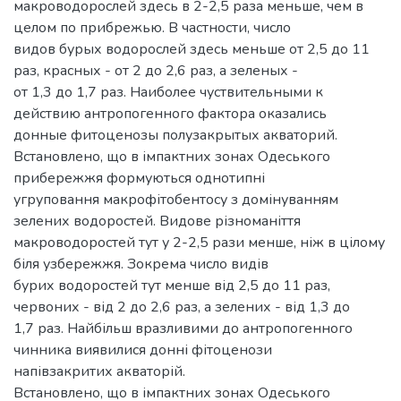
макроводорослей здесь в 2-2,5 раза меньше, чем в
целом по прибрежью. В частности, число
видов бурых водорослей здесь меньше от 2,5 до 11
раз, красных - от 2 до 2,6 раз, а зеленых -
от 1,3 до 1,7 раз. Наиболее чуствительными к
действию антропогенного фактора оказались
донные фитоценозы полузакрытых акваторий.
Встановлено, що в імпактних зонах Одеського
прибережжя формуються однотипні
угруповання макрофітобентосу з домінуванням
зелених водоростей. Видове різноманіття
макроводоростей тут у 2-2,5 рази менше, ніж в цілому
біля узбережжя. Зокрема число видів
бурих водоростей тут менше від 2,5 до 11 раз,
червоних - від 2 до 2,6 раз, а зелених - від 1,3 до
1,7 раз. Найбільш вразливими до антропогенного
чинника виявилися донні фітоценози
напівзакритих акваторій.
Встановлено, що в імпактних зонах Одеського