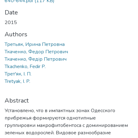
640-644.pdf
(117 KB)
Date
2015
Authors
Третьяк, Ирина Петровна
Ткаченко, Федор Петрович
Ткаченко, Федір Петрович
Tkachenko, Fedir P.
Трет'як, І. П.
Tretyak, I. P.
Abstract
Установлено, что в импактных зонах Одесского
прибрежья формируются однотипные
группировки макрофитобентоса с доминированием
зеленых водорослей. Видовое разнообразие