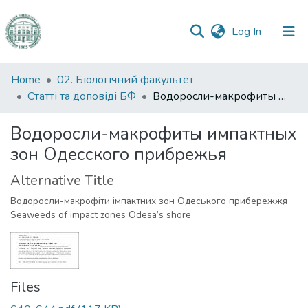
(current)
Log In
Communities
Home
02. Біологічний факультет
&
Статті та доповіді БФ
Водоросли-макрофиты импактных зон Одесского прибрежья
Collections
Водоросли-макрофиты импактных
All of DSpace
зон Одесского прибрежья
Statistics
Alternative Title
Водоросли-макрофіти імпактних зон Одеського прибережжя
Seaweeds of impact zones Odesa’s shore
Files