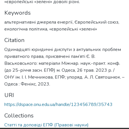
«європейські «зелені» доволі різні.
Keywords
альтернативні джерела енергії
,
Європейський союз
,
екологічна політика
,
«європейські «зелені»
Citation
Одинадцяті юридичні диспути з актуальних проблем
приватного права, присвячені пам’яті Є. В.
Васьковського: матеріали Міжнар. наук.-практ. конф.
(до 25-річчя засн. ЕПФ) м. Одеса, 26 трав. 2023 р. /
ОНУ ім. І. І. Мечникова, ЕПФ; упоряд. А. Л. Святошнюк. –
Одеса : Фенікс, 2023.
URI
https://dspace.onu.edu.ua/handle/123456789/35743
Collections
Статті та доповіді ЕПФ (Правові науки)