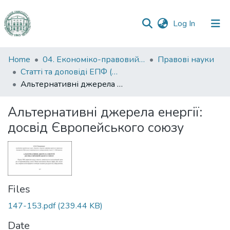
(current)
Log In
Communities
Home
04. Економіко-правовий факультет
Правові науки
&
Статті та доповіді ЕПФ (Правові науки)
Collections
Альтернативні джерела енергії: досвід Європейського союзу
All of DSpace
Альтернативні джерела енергії:
досвід Європейського союзу
Statistics
Files
147-153.pdf
(239.44 KB)
Date