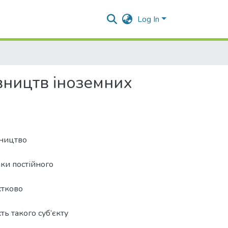
Log In
вництв іноземних
вництво
аки постійного
стково
ть такого суб’єкту