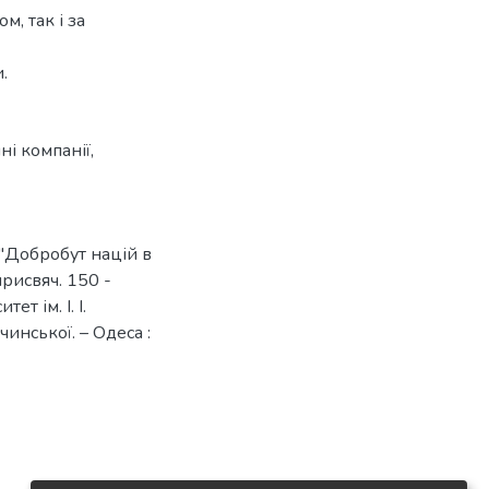
, так і за
.
ні компанії
,
"Добробут націй в
присвяч. 150 -
ет ім. І. І.
ачинської. – Одеса :