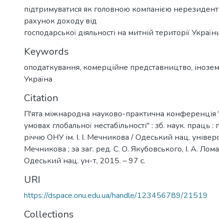
підтримуватися як головною компанією нерезидентом
рахунок доходу від
господарської діяльності на митній території України
Keywords
оподаткування
,
комерційне представництво
,
інозем
Україна
Citation
П'ята міжнародна науково-практична конференція 
умовах глобальної нестабільності" : зб. наук. праць : 
річчю ОНУ ім. І. І. Мечникова / Одеський нац. університ
Мечникова ; за заг. ред. С. О. Якубовського, І. А. Лом
Одеський нац. ун-т, 2015. – 97 с.
URI
https://dspace.onu.edu.ua/handle/123456789/21519
Collections