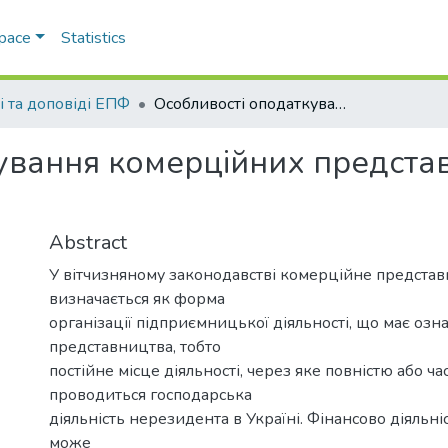
Space
Statistics
і та доповіді ЕПФ
Особливості оподаткування комерційних представництв іноземних компаній в Україні
ування комерційних предста
Abstract
У вітчизняному законодавстві комерційне предста
визначається як форма
організації підприємницької діяльності, що має озн
представництва, тобто
постійне місце діяльності, через яке повністю або ча
проводиться господарська
діяльність нерезидента в Україні. Фінансово діяльніс
може