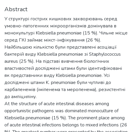
Abstract
У структурі гострих кишкових захворювань серед
умовно-патогенних мікроорганізмів домінувала в
монокультурі Klebsiella pneumoniae (15 %). Чільне місце
серед ГКІ займає мікст-інфікування (26 %).
Найбільшою кількістю були представлені асоціації
бактерій виду Klebsiella pneumoniae зі Staphylococcus
aureus (25 %). На підставі вивчення біологічних
властивостей досліджені штами були ідентифіковані
як представники виду Klebsiella pneumoniae. Усі
досліджені штами K. рneumoniae були чутливі до
карбапенемів (іміпенема та меропенема), резистентні
до ампіциліну.
At the structure of acute intestinal diseases among
opportunistic pathogens was dominated monoculture of
Klebsiella pneumoniae (15 %). The prominent place among
of acute intestinal infections belongs to mixed infections (26
%). The greatest number were presented by the association