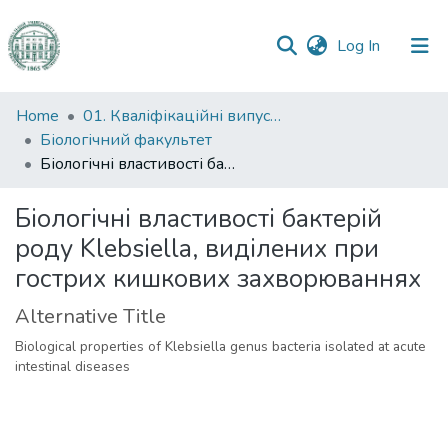
(current)
Log In
Communities
Home
01. Кваліфікаційні випускні роботи здобувачів вищої освіти
&
Біологічний факультет
Collections
Біологічні властивості бактерій роду Klebsiella, виділених при гострих кишкових захворюваннях
All of DSpace
Біологічні властивості бактерій
роду Klebsiella, виділених при
Statistics
гострих кишкових захворюваннях
Alternative Title
Biological properties of Klebsiella genus bacteria isolated at acute
intestinal diseases