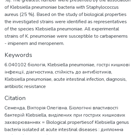
of Klebsiella pneumoniae bacteria with Staphylococcus
aureus (25 %). Based on the study of biological properties
the investigated strains were identified as representatives
of the species Klebsiella pneumoniae. All experimental
strains of K. pneumoniae were susceptible to carbapenems
- imipenem and meropenem.
Keywords
6.040102 біологія
,
Klebsiella pneumoniae
,
гострі кишкові
інфекції
,
діагностика
,
стійкість до антибіотиків
,
Klebsiella pneumoniaе
,
acute intestinal infection
,
diagnosis
,
antibiotic resistance
Citation
Семенда, Вікторія Олегівна. Біологічні властивості
бактерій Klebsiella, виділених при гострих кишкових
захворюваннях = Biological propertiesof Klebsiella genus
bacteria isolated at acute intestinal diseases : дипломна