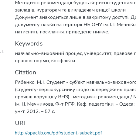
Методичні рекомендації будуть корисні студентам
закладів, кураторам та викладачам вищої школи.
Документ знаходиться лише в закритому доступі. Д
документу тільки на теріторії НБ ОНУ ім. І. І. Мечнік
натиснить посилання, приведене нижче.
Keywords
І.
навчально-виховний процес
,
університет
,
правове 
правові норми
,
конфлікти
Citation
Рябенко, М. І. Студент - суб'єкт навчально-виховног
(студенту-першокурснику щодо попереджень прав
проявів корупції у ВНЗ) : методичні рекомендації / М
ім. І.І. Мечникова, Ф-т РГФ, Каф. педагогіки. – Одеса
ун-т, 2012. – 57 с.
URI
http://opac.lib.onu/pdf/student-subekt.pdf