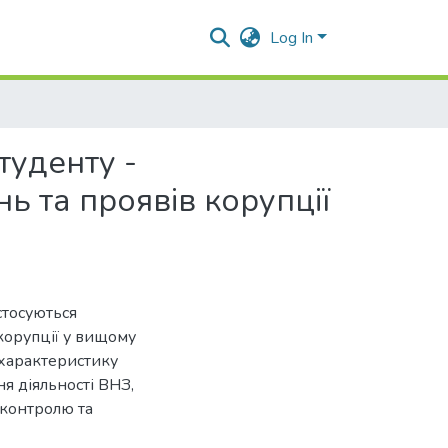
Log In
туденту -
 та проявів корупції
стосуються
корупції у вищому
 характеристику
я діяльності ВНЗ,
контролю та