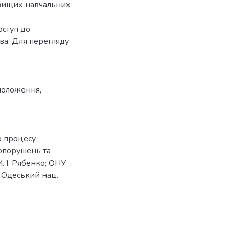
 вищих навчальних
оступ до
ова. Для перегляду
положення
,
о процесу
опорушень та
. І. Рябенко; ОНУ
 : Одеський нац.