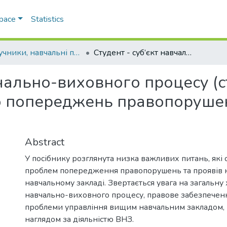
Space
Statistics
Підручники, навчальні посібники та інші науково- та навчально-методичні праці РГФ
Студент - суб’єкт навчально-виховного процесу (студенту - першокурснику щодо попереджень правопорушень та проявів корупції у ВНЗ)
вчально-виховного процесу (с
попереджень правопорушень
Abstract
У посібнику розглянута низка важливих питань, які 
проблем попередження правопорушень та проявів 
навчальному закладі. Звертається увага на загальну
навчально-виховного процесу, правове забезпеченн
проблеми управління вищим навчальним закладом, 
наглядом за діяльністю ВНЗ.