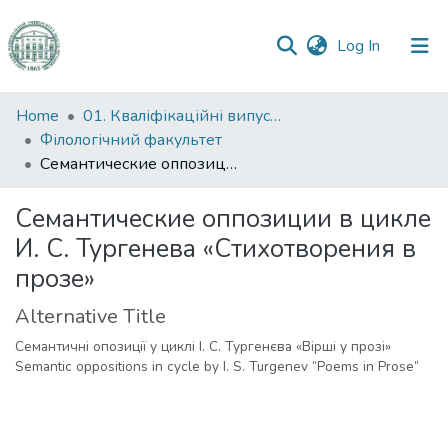
(current)
Log In
Communities
Home
01. Кваліфікаційні випускні роботи здобувачів вищої освіти
&
Філологічний факультет
Collections
Семантические оппозиции в цикле И. С. Тургенева «Стихотворения в прозе»
All of DSpace
Семантические оппозиции в цикле
И. С. Тургенева «Стихотворения в
Statistics
прозе»
Alternative Title
Семантичні опозиції у циклі І. С. Тургенєва «Вірші у прозі»
Semantic oppositions in cycle by I. S. Turgenev “Poems in Prose”