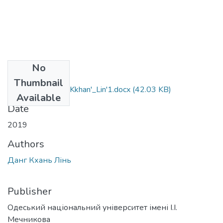
No
Files
Thumbnail
6.020303_Danh_Kkhan'_Lin'1.docx
(42.03 KB)
Available
Date
2019
Authors
Данг Кхань Лінь
Publisher
Одеський національний університет імені І.І.
Мечникова