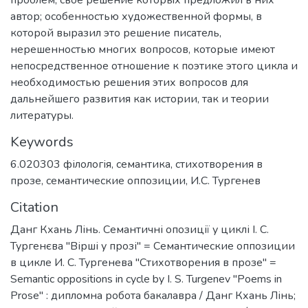
автор; особенностью художественной формы, в
которой выразил это решение писатель,
нерешенностью многих вопросов, которые имеют
непосредственное отношение к поэтике этого цикла и
необходимостью решения этих вопросов для
дальнейшего развития как истории, так и теории
литературы.
Keywords
6.020303 філологія
,
семантика
,
стихотворения в
прозе
,
семантические оппозиции
,
И.С. Тургенев
Citation
Данг Кхань Лінь. Семантичні опозиції у циклі І. С.
Тургенєва "Вірші у прозі" = Семантические оппозиции
в цикле И. С. Тургенева "Стихотворения в прозе" =
Semantic oppositions in cycle by I. S. Turgenev "Poems in
Prose" : дипломна робота бакалавра / Данг Кхань Лінь;