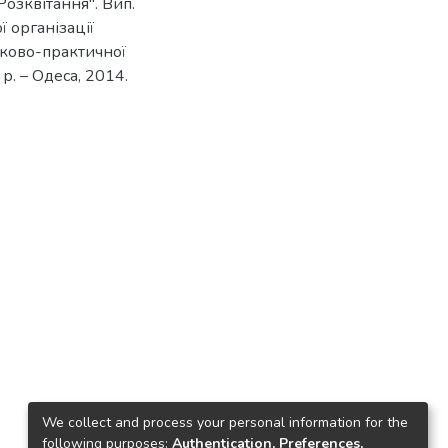
Розквітання". Вип.
ї організації
уково-практичної
р. – Одеса, 2014.
We collect and process your personal information for the
following purposes:
Authentication, Preferences,