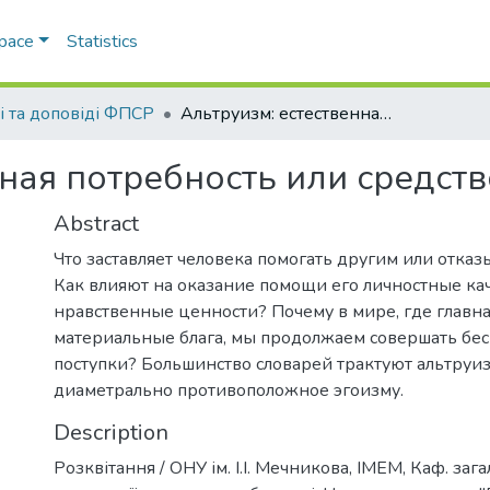
Space
Statistics
ті та доповіді ФПСР
Альтруизм: естественная потребность или средство выживания?
нная потребность или средст
Abstract
Что заставляет человека помогать другим или отка
Как влияют на оказание помощи его личностные кач
нравственные ценности? Почему в мире, где главна
материальные блага, мы продолжаем совершать бе
поступки? Большинство словарей трактуют альтруиз
диаметрально противоположное эгоизму.
Description
Розквітання / ОНУ ім. І.І. Мечникова, ІМЕМ, Каф. зага