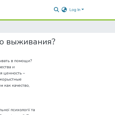
Log In
во выживания?
зывать в помощи?
ества и
я ценность –
скорыстные
м как качество,
льної психології та