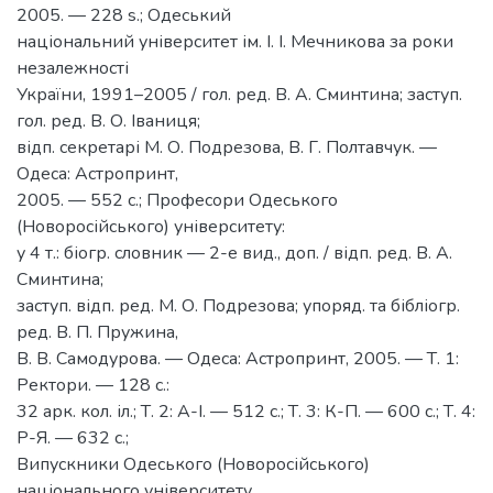
2005. — 228 s.; Одеський
національний університет ім. І. І. Мечникова за роки
незалежності
України, 1991–2005 / гол. ред. В. А. Сминтина; заступ.
гол. ред. В. О. Іваниця;
відп. секретарі М. О. Подрезова, В. Г. Полтавчук. —
Одеса: Астропринт,
2005. — 552 с.; Професори Одеського
(Новоросійського) університету:
у 4 т.: біогр. словник — 2-е вид., доп. / відп. ред. В. А.
Сминтина;
заступ. відп. ред. М. О. Подрезова; упоряд. та бібліогр.
ред. В. П. Пружина,
В. В. Самодурова. — Одеса: Астропринт, 2005. — Т. 1:
Ректори. — 128 с.:
32 арк. кол. іл.; Т. 2: А-І. — 512 с.; Т. 3: К-П. — 600 с.; Т. 4:
Р-Я. — 632 с.;
Випускники Одеського (Новоросійського)
національного університету