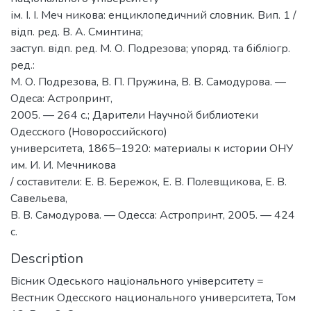
ім. І. І. Меч никова: енциклопедичний словник. Вип. 1 /
відп. ред. В. А. Сминтина;
заступ. відп. ред. М. О. Подрезова; упоряд. та бібліогр.
ред.:
М. О. Подрезова, В. П. Пружина, В. В. Самодурова. —
Одеса: Астропринт,
2005. — 264 с.; Дарители Научной библиотеки
Одесского (Новороссийского)
университета, 1865–1920: материалы к истории ОНУ
им. И. И. Мечникова
/ составители: Е. В. Бережок, Е. В. Полевщикова, Е. В.
Савельева,
В. В. Самодурова. — Одесса: Астропринт, 2005. — 424
с.
Description
Вiсник Одеського нацiонального унiверситету =
Вестник Одесского национального университета, Том