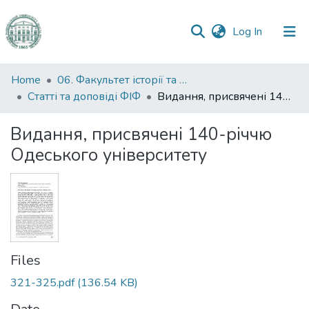
(current)
Log In
Communities
Home
06. Факультет історії та філософії
&
Статті та доповіді ФІФ
Видання, присвячені 140-річчю Одеського університету
Collections
Видання, присвячені 140-річчю
All of DSpace
Одеського університету
Statistics
Files
321-325.pdf
(136.54 KB)