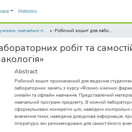
Space
Statistics
Підручники, навчальні посібники та інші науково- та навчально-методичні праці ФХФ
Робочий зошит для лабораторних робіт та самостійної роботи з курсу «Фізико-хімічна фармакологія»
бораторних робіт та самостій
макологія»
Abstract
Робочий зошит призначений для ведення студентам
лабораторних занять з курсу «Фізико-хімічної фармак
онлайн та офлайн навчання. Представлений матеріа
навчальній програмі предмету. В кожній лабораторн
сформульовані конкретні цілі, наведені контрольні
вивчення теми, наведена довідкова інформація, пр
літератури, які рекомендовані для самостійного ви