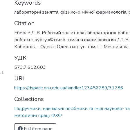
Keywords
лабораторні заняття
,
фізико-хімічної фармакологія
,
Citation
Еберле Л. В. Робочий зошит для лабораторних робіт 
роботи з курсу «Фізико-хімічна фармакологія» / Л. В.
Кобернік. – Одеса : Одес. нац. ун-т ім. І. І. Мечникова,
УДК
573.7:612.603
І.
URI
https://dspace.onu.edu.ua/handle/123456789/31786
Collections
Підручники, навчальні посібники та інші науково- т
методичні праці ФХФ
Full item page