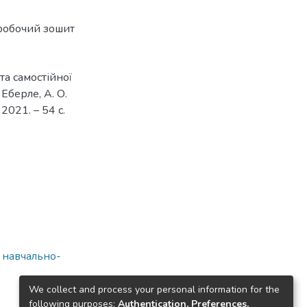
робочий зошит
та самостійної
 Еберле, А. О.
 2021. – 54 с.
а навчально-
We collect and process your personal information for the
following purposes:
Authentication, Preferences,