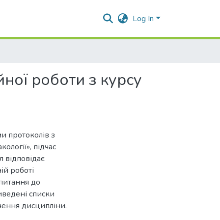
Log In
ної роботи з курсу
и протоколів з
ології», підчас
л відповідає
ій роботі
 питання до
иведені списки
вчення дисципліни.