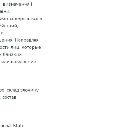
і визначення і
аїни.
ожет совершаться в
йствий,
 и
шения. Направляя
ости лиц, которые
х близких
о или покушение
во
,
склад злочину
,
е
,
состав
ional State