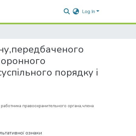
Log In
чину,передбаченого
охоронного
успільного порядку і
 работника правоохранительного органа,члена
льтативної ознаки