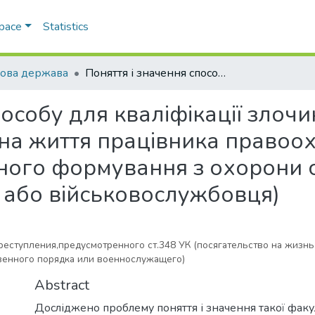
Space
Statistics
ова держава
Поняття і значення способу для кваліфікації злочину,передбаченого ст.348 КК (посягання на життя працівника правоохоронного органу,члена суспільного формування з охорони суспільного порядку і державного кордону або військовослужбовця)
пособу для кваліфікації зло
я на життя працівника право
ного формування з охорони с
або військовослужбовця)
реступления,предусмотренного ст.348 УК (посягательство на жизнь
енного порядка или военнослужащего)
Abstract
Досліджено проблему поняття і значення такої факу