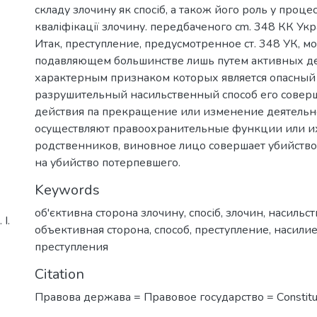
складу злочину як спосіб, а також його роль у процес
кваліфікації злочину. передбаченого cm. 348 КК Укр
Итак, преступление, предусмотренное ст. 348 УК, м
подавляющем большинстве лишь путем активных де
характерным признаком которых является опасный
разрушительный насильственный способ его совер
действия па прекращение или изменение деятельн
осуществляют правоохранительные функции или и
родственников, виновное лицо совершает убийств
на убийство потерпевшего.
Keywords
об'єктивна сторона злочину
,
спосіб
,
злочин
,
насильст
І.
объективная сторона
,
способ
,
преступление
,
насили
преступления
Citation
Правова держава = Правовое государство = Сonstitut