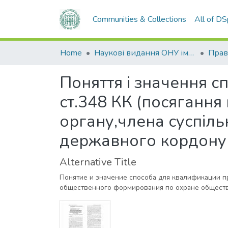
Communities & Collections
All of D
Home
Наукові видання ОНУ імені І. І. Мечникова
Прав
Поняття і значення с
ст.348 КК (посяганн
органу,члена суспіль
державного кордону 
Alternative Title
Понятие и значение способа для квалификации п
общественного формирования по охране обществ